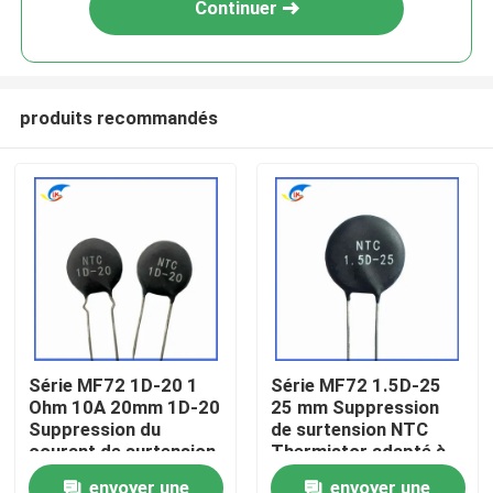
Continuer
produits recommandés
À la maison
Série MF72 1D-20 1
Série MF72 1.5D-25
Ohm 10A 20mm 1D-20
25 mm Suppression
Produits
Suppression du
de surtension NTC
courant de surtension
Thermistor adapté à
NTC Thermistor
la commutation de
vidéo
envoyer une
envoyer une