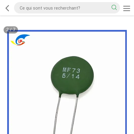
2
/
7