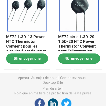
Puce de chauffage PTC
Thermistors NTC
MF72 1.3D-13 Power
MF72 série 1.3D-20
NTC Thermistor
1.5D-20 NTC Power
Thermistance de SMD NTC
Convient pour les
Thermistor Convient
circuits électriques et
pour l'alimentation
les appareils
électrique à haute
Le thermistore NTC de puissance
envoyer une
envoyer une
électroménagers
puissance
Suppression du
demande
demande
courant de surtension
Capteur de température de NTC
Aperçu
Au sujet de nous
Contactez-nous
Desktop Site
Varistance
Plan du site
Politique en matière de protection de la vie privée
Varistance CMS