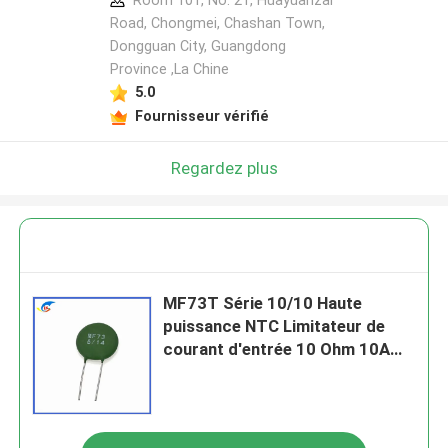
Room 101, No. 21, Huayuanzai
Road, Chongmei, Chashan Town,
Dongguan City, Guangdong
Province ,La Chine
5.0
Fournisseur vérifié
Regardez plus
MF73T Série 10/10 Haute
puissance NTC Limitateur de
courant d'entrée 10 Ohm 10A
LED Light Batterie Charr
Thermistors