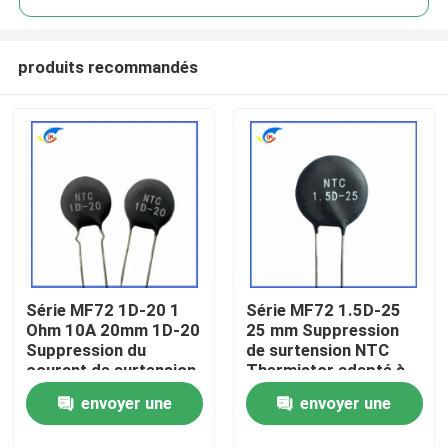
produits recommandés
Série MF72 1D-20 1
Série MF72 1.5D-25
À la maison
Ohm 10A 20mm 1D-20
25 mm Suppression
Suppression du
de surtension NTC
courant de surtension
Thermistor adapté à
Produits
NTC Thermistor
la commutation de
envoyer une
envoyer une
adapté à l'alimentation
l'alimentation Audio
électrique à haute
amplificateur
vidéo
demande
demande