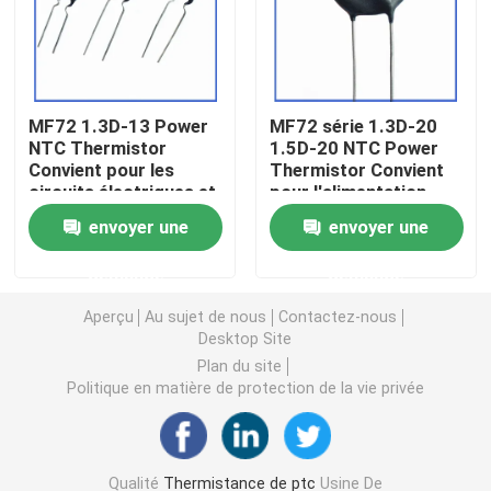
Puce de chauffage PTC
MF72 1.3D-13 Power
MF72 série 1.3D-20
Thermistors NTC
NTC Thermistor
1.5D-20 NTC Power
Convient pour les
Thermistor Convient
circuits électriques et
pour l'alimentation
Thermistance de SMD NTC
les appareils
électrique à haute
envoyer une
envoyer une
électroménagers
puissance
Suppression du
Le thermistore NTC de puissance
demande
demande
courant de surtension
Aperçu
Au sujet de nous
Contactez-nous
Capteur de température de NTC
Desktop Site
Plan du site
Politique en matière de protection de la vie privée
Varistance
Varistance CMS
Qualité
Thermistance de ptc
Usine De