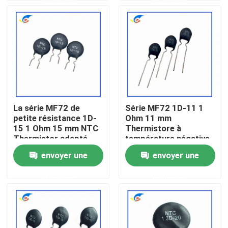
puissance
À propos de nous
Visite de l'usine
Contrôle de la qualité
La série MF72 de
Série MF72 1D-11 1
petite résistance 1D-
Ohm 11 mm
Nous contacter
15 1 Ohm 15 mm NTC
Thermistore à
Thermistor adapté
température négative
pour la commutation
pour l'alimentation
envoyer une
envoyer une
Nouvelles
de l'adaptateur de
électrique
puissance
demande
demande
Les affaires
Thermistance de ptc