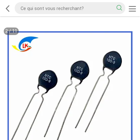
2
/
11