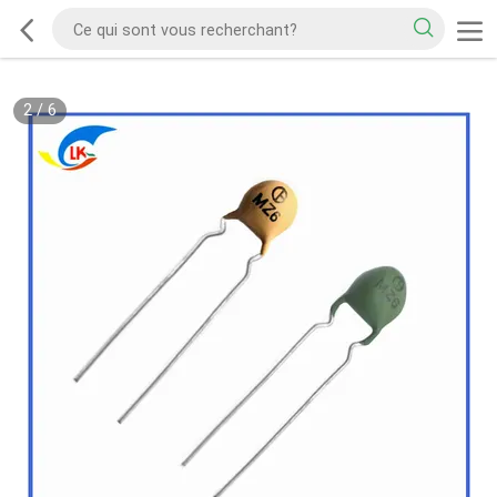
2
/
6