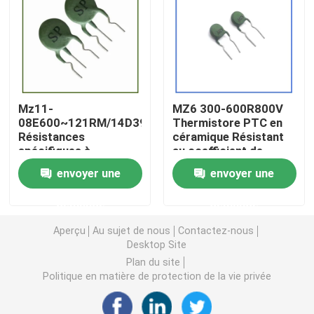
Puce de chauffage PTC
Thermistors NTC
Mz11-
MZ6 300-600R800V
08E600~121RM/14D391
Thermistore PTC en
Thermistance de SMD NTC
Résistances
céramique Résistant
spécifiques à
au coefficient de
l'instrument électrique
température positive
Le thermistore NTC de puissance
envoyer une
envoyer une
pour les ballasts
demande
demande
Capteur de température de NTC
Aperçu
Au sujet de nous
Contactez-nous
Desktop Site
Varistance
Plan du site
Politique en matière de protection de la vie privée
Varistance CMS