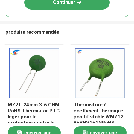
Continuer
produits recommandés
À la maison
MZ21-24mm 3-6 OHM
Thermistore à
RoHS Thermistor PTC
coefficient thermique
Produits
léger pour la
positif stable WMZ12-
protection contre le
85BHV151NRoHS
surcourant
pour la protection
vidéo
envoyer une
envoyer une