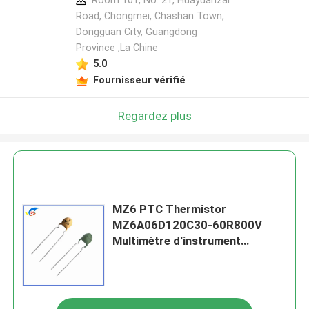
Room 101, No. 21, Huayuanzai
Road, Chongmei, Chashan Town,
Dongguan City, Guangdong
Province ,La Chine
5.0
Fournisseur vérifié
Regardez plus
MZ6 PTC Thermistor
MZ6A06D120C30-60R800V
Multimètre d'instrument
Compteur électrique