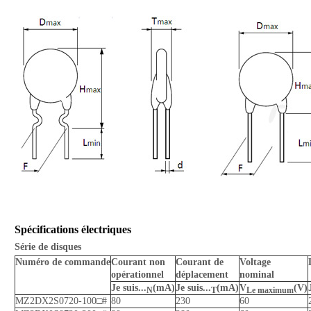
Spécifications électriques
Série de disques
Numéro de commande
Courant non
Courant de
Voltage
opérationnel
déplacement
nominal
Je suis...
(mA)
Je suis...
(mA)
V
(V)
N
T
Le maximum
MZ2DX2S0720-100□#
80
230
60