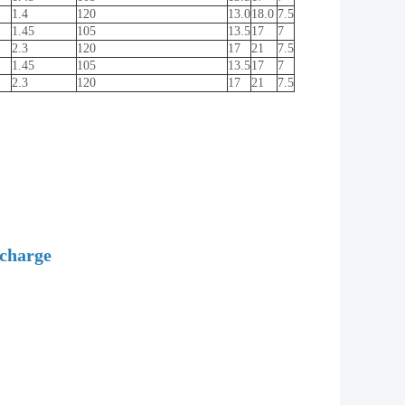
1.4
120
13.0
18.0
7.5
1.45
105
13.5
17
7
2.3
120
17
21
7.5
1.45
105
13.5
17
7
2.3
120
17
21
7.5
rcharge