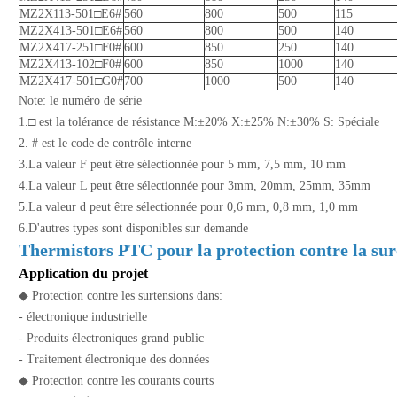
MZ2X113-501□E6#
560
800
500
115
MZ2X413-501□E6#
560
800
500
140
MZ2X417-251□F0#
600
850
250
140
MZ2X413-102□F0#
600
850
1000
140
MZ2X417-501□G0#
700
1000
500
140
Note: le numéro de série
1.□ est la tolérance de résistance M:±20% X:±25% N:±30% S: Spéciale
2. # est le code de contrôle interne
3.La valeur F peut être sélectionnée pour 5 mm, 7,5 mm, 10 mm
4.La valeur L peut être sélectionnée pour 3mm, 20mm, 25mm, 35mm
5.La valeur d peut être sélectionnée pour 0,6 mm, 0,8 mm, 1,0 mm
6.D'autres types sont disponibles sur demande
Thermistors PTC pour la protection contre la su
Application du projet
◆ Protection contre les surtensions dans:
- électronique industrielle
- Produits électroniques grand public
- Traitement électronique des données
◆ Protection contre les courants courts