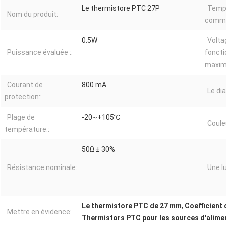
Le thermistore PTC 27P
Temp
Nom du produit:
commu
0.5W
Volta
Puissance évaluée ::
fonct
maxima
Courant de
800 mA
Le di
protection::
Plage de
-20~+105℃
Couleu
température::
50Ω ± 30%
Résistance nominale::
Une l
Le thermistore PTC de 27 mm
,
Coefficient
Mettre en évidence:
Thermistors PTC pour les sources d'alime