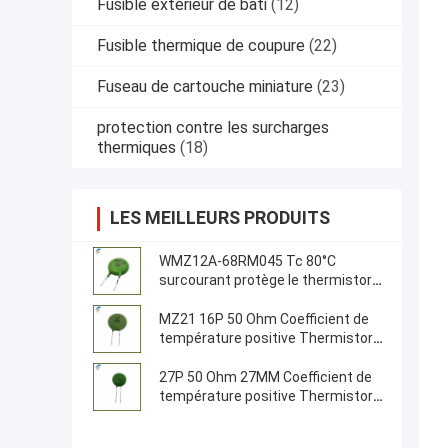
Fusible extérieur de bâti
(12)
Fusible thermique de coupure
(22)
Fuseau de cartouche miniature
(23)
protection contre les surcharges
thermiques
(18)
LES MEILLEURS PRODUITS
WMZ12A-68RM045 Tc 80°C
surcourant protège le thermistore
PTC
MZ21 16P 50 Ohm Coefficient de
température positive Thermistore
18 mm Résistance du thermistore
PTC
27P 50 Ohm 27MM Coefficient de
température positive Thermistor
PTC Thermistor Pour serveurs,
onduleurs, sources d'alimentation