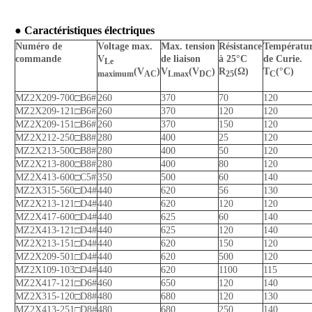
● Caractéristiques électriques
Numéro de
Voltage max.
Max. tension
Résistance
Températu
commande
V
de liaison
à 25°C
de Curie.
Le
(V
)
V
(V
)
R
(Ω)
T
(°C)
maximum
AC
Lmax
DC
25
C
MZ2X209-700□B6#
260
370
70
120
MZ2X209-121□B6#
260
370
120
120
MZ2X209-151□B6#
260
370
150
120
MZ2X212-250□B8#
280
400
25
120
MZ2X213-500□B8#
280
400
50
120
MZ2X213-800□B8#
280
400
80
120
MZ2X413-600□C5#
350
500
60
140
MZ2X315-560□D4#
440
620
56
130
MZ2X213-121□D4#
440
620
120
120
MZ2X417-600□D4#
440
625
60
140
MZ2X413-121□D4#
440
625
120
140
MZ2X213-151□D4#
440
620
150
120
MZ2X209-501□D4#
440
620
500
120
MZ2X109-103□D4#
440
620
1100
115
MZ2X417-121□D6#
460
650
120
140
MZ2X315-120□D8#
480
680
120
130
MZ2X413-251□D8#
480
680
250
140