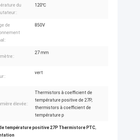
érature du
120℃
tateur::
ge de
850V
ionnement
l::
27 mm
amètre::
vert
r::
Thermistors à coefficient de
température positive de 27P,
umière élevée::
thermistors à coefficient de
température p
 de température positive 27P Thermistore PTC
,
ntation