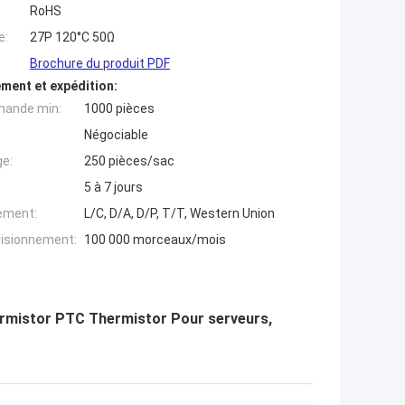
RoHS
e:
27P 120°C 50Ω
Brochure du produit PDF
ment et expédition:
mande min:
1000 pièces
Négociable
ge:
250 pièces/sac
5 à 7 jours
iement:
L/C, D/A, D/P, T/T, Western Union
visionnement:
100 000 morceaux/mois
ermistor PTC Thermistor Pour serveurs,