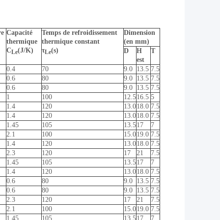
re
Capacité
Temps de refroidissement
Dimension
thermique
thermique constant
(en mm)
C
(J/K)
τ
(s)
D
H
T
Le
Le
est
0.4
70
9.0
13.5
7.5
0.6
80
9.0
13.5
7.5
0.6
80
9.0
13.5
7.5
1
100
12.5
16.5
5
1.4
120
13.0
18.0
7.5
1.4
120
13.0
18.0
7.5
1.45
105
13.5
17
7
2.1
100
15.0
19.0
7.5
1.4
120
13.0
18.0
7.5
2.3
120
17
21
7.5
1.45
105
13.5
17
7
1.4
120
13.0
18.0
7.5
0.6
80
9.0
13.5
7.5
0.6
80
9.0
13.5
7.5
2.3
120
17
21
7.5
2.1
100
15.0
19.0
7.5
1.45
105
13.5
17
7