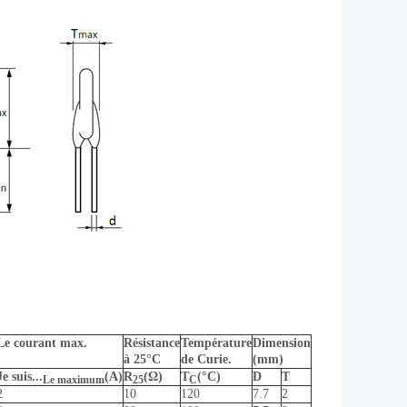
Le courant max.
Résistance
Température
Dimension
à 25°C
de Curie.
(mm)
Je suis...
(A)
R
(Ω)
T
(°C)
D
T
Le maximum
25
C
2
10
120
7.7
2