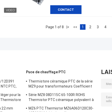
CONTACT
Page 1 of 8
|<
<<
1
2
3
4
LAI
Puce de chauffage PTC
M/12D391
Thermistore céramique PTC de la série
e NTC PTC,
MZ9 pour transformateurs Coefficient
C température
de température positive pour la
léger pour la
Série MZ8 08D115C 65-100R ROHS
protection contre le surcourant
 Thermistore
Thermistor PTC céramique polyvalent à
30-60Ω et
haute sécurité
m 22 mm
MZ6 PTC Thermistor MZ6A06D120C30-