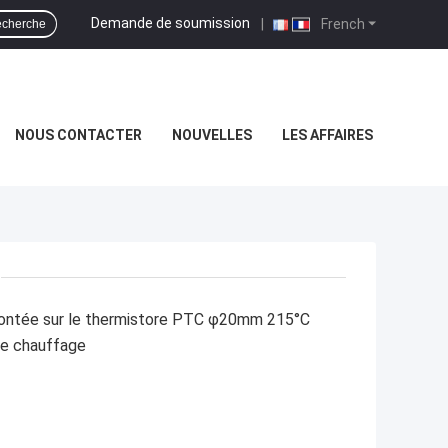
Demande de soumission
|
French
cherche
NOUS CONTACTER
NOUVELLES
LES AFFAIRES
montée sur le thermistore PTC φ20mm 215°C
de chauffage