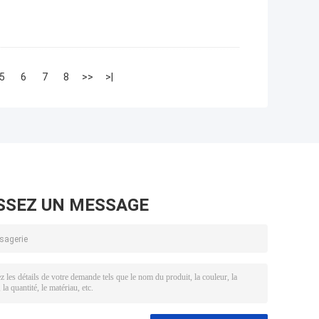
5
6
7
8
>>
>|
SSEZ UN MESSAGE