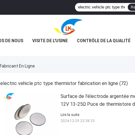
Re
OS DE NOUS
VISITE DE L'USINE
CONTRÔLE DE LA QUALITÉ
Fabricant En Ligne
electric vehicle ptc type thermistor fabrication en ligne
(72)
Surface de l'électrode argentée 
12V 13-25Ω Puce de thermistore 
Lire la suite
2024-12-29 23:38:33