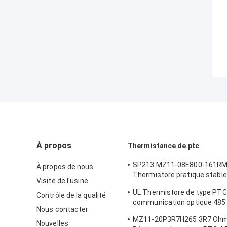
À propos
Thermistance de ptc
SP213 MZ11-08E800-161R
À propos de nous
Thermistore pratique stabl
Visite de l'usine
électronique intelligent PT
UL Thermistore de type PTC 
Contrôle de la qualité
positive ther
communication optique 485
Nous contacter
PTC de protection LKMZB-6 
MZ11-20P3R7H265 3R7 Oh
LKMZB-10 3
Nouvelles