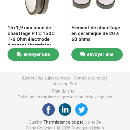
Puce de chauffage PTC
15x1,9 mm puce de
Élément de chauffage
chauffage PTC 150C
en céramique de 20 à
Thermistors NTC
1-6 Ohm électrode
60 ohms
d'argent thermistor
Thermistance de SMD NTC
envoyer une
envoyer une
demande
demande
Le thermistore NTC de puissance
Aperçu
Au sujet de nous
Contactez-nous
Desktop Site
Capteur de température de NTC
Plan du site
Politique en matière de protection de la vie privée
Varistance
Qualité
Thermistance de ptc
Usine De
Varistance CMS
Chine.Copyright © 2026 Dongguan Linkun