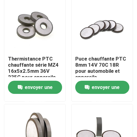
À propos de nous
Visite de l'usine
Contrôle de la qualité
Thermistance PTC
Puce chauffante PTC
chauffante série MZ4
8mm 14V 70C 18R
16x5x2.5mm 36V
pour automobile et
Nous contacter
235C pour appareils
appareils
automobiles
électroménagers
envoyer une
envoyer une
Nouvelles
demande
demande
Les affaires
Thermistance de ptc