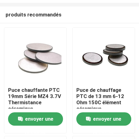
produits recommandés
Puce chauffante PTC
Puce de chauffage
19mm Série MZ4 3.7V
PTC de 13 mm 6-12
À la maison
Thermistance
Ohm 150C élément
céramique
céramique
Produits
envoyer une
envoyer une
demande
demande
vidéo