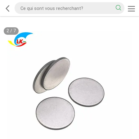
2
/
7