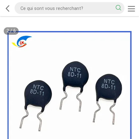
2
/
6