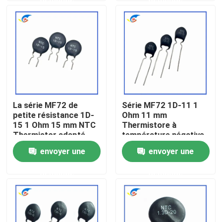
puissance
À propos de nous
Visite de l'usine
Contrôle de la qualité
La série MF72 de
Série MF72 1D-11 1
petite résistance 1D-
Ohm 11 mm
Nous contacter
15 1 Ohm 15 mm NTC
Thermistore à
Thermistor adapté
température négative
pour la commutation
pour l'alimentation
envoyer une
envoyer une
Nouvelles
de l'adaptateur de
électrique
puissance
demande
demande
Les affaires
Thermistance de ptc