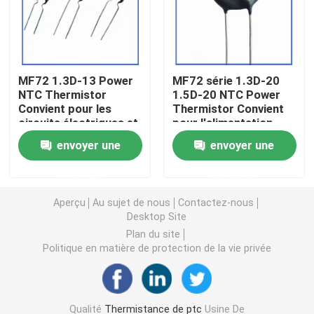
Puce de chauffage PTC
MF72 1.3D-13 Power
MF72 série 1.3D-20
Thermistors NTC
NTC Thermistor
1.5D-20 NTC Power
Convient pour les
Thermistor Convient
circuits électriques et
pour l'alimentation
Thermistance de SMD NTC
les appareils
électrique à haute
envoyer une
envoyer une
électroménagers
puissance
Suppression du
Le thermistore NTC de puissance
demande
demande
courant de surtension
Aperçu
Au sujet de nous
Contactez-nous
Capteur de température de NTC
Desktop Site
Plan du site
Politique en matière de protection de la vie privée
Varistance
Varistance CMS
Qualité
Thermistance de ptc
Usine De