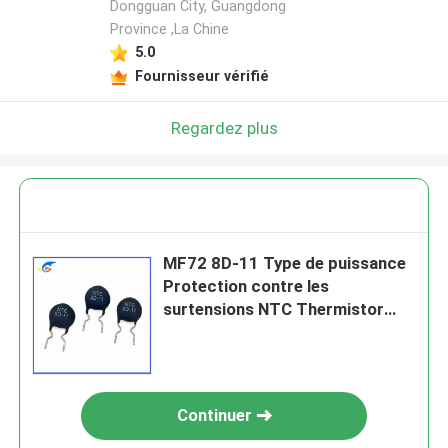
Dongguan City, Guangdong
Province ,La Chine
5.0
Fournisseur vérifié
Regardez plus
MF72 8D-11 Type de puissance
Protection contre les
surtensions NTC Thermistor
NTC Applicable au kit SKD ou à
l'alimentation électrique de
commutation
Continuer