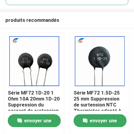
produits recommandés
Série MF72 1D-20 1
Série MF72 1.5D-25
À la maison
Ohm 10A 20mm 1D-20
25 mm Suppression
Suppression du
de surtension NTC
courant de surtension
Thermistor adapté à
Produits
NTC Thermistor
la commutation de
envoyer une
envoyer une
adapté à l'alimentation
l'alimentation Audio
électrique à haute
amplificateur
vidéo
demande
demande