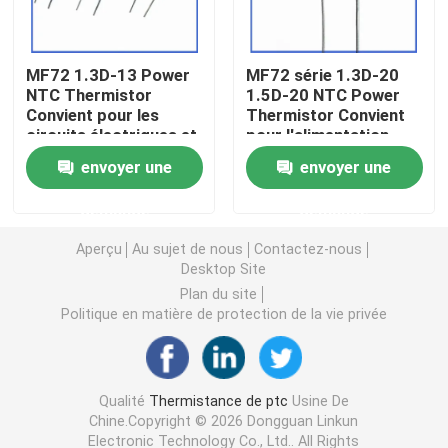
Puce de chauffage PTC
MF72 1.3D-13 Power
MF72 série 1.3D-20
NTC Thermistor
1.5D-20 NTC Power
Convient pour les
Thermistor Convient
Thermistors NTC
circuits électriques et
pour l'alimentation
les appareils
électrique à haute
envoyer une
envoyer une
électroménagers
puissance
Thermistance de SMD NTC
Suppression du
demande
demande
courant de surtension
Le thermistore NTC de puissance
Aperçu
Au sujet de nous
Contactez-nous
Desktop Site
Plan du site
Capteur de température de NTC
Politique en matière de protection de la vie privée
Varistance
Qualité
Thermistance de ptc
Usine De
Chine.Copyright © 2026 Dongguan Linkun
Varistance CMS
Electronic Technology Co., Ltd.. All Rights