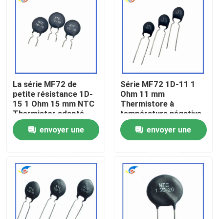
À propos de nous
Visite de l'usine
La série MF72 de
Série MF72 1D-11 1
Contrôle de la qualité
petite résistance 1D-
Ohm 11 mm
15 1 Ohm 15 mm NTC
Thermistore à
Thermistor adapté
température négative
Nous contacter
pour la commutation
pour l'alimentation
envoyer une
envoyer une
de l'adaptateur de
électrique
puissance
demande
demande
Nouvelles
Les affaires
Thermistance de ptc