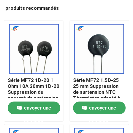
produits recommandés
Série MF72 1D-20 1
Série MF72 1.5D-25
Ohm 10A 20mm 1D-20
25 mm Suppression
Suppression du
de surtension NTC
À la maison
courant de surtension
Thermistor adapté à
NTC Thermistor
la commutation de
envoyer une
envoyer une
adapté à l'alimentation
l'alimentation Audio
Produits
électrique à haute
amplificateur
demande
demande
puissance
vidéo