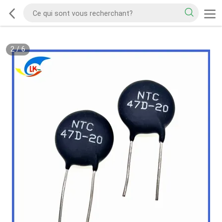
2
/
6