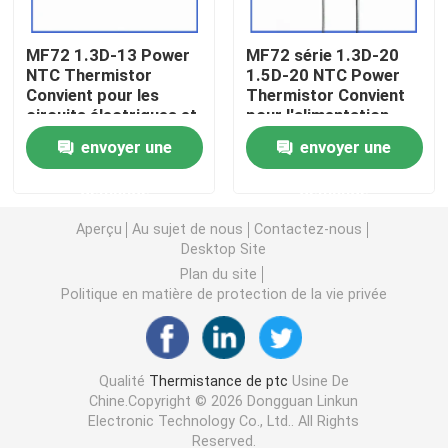
Puce de chauffage PTC
MF72 1.3D-13 Power
MF72 série 1.3D-20
NTC Thermistor
1.5D-20 NTC Power
Convient pour les
Thermistor Convient
circuits électriques et
pour l'alimentation
Thermistors NTC
les appareils
électrique à haute
envoyer une
envoyer une
électroménagers
puissance
Suppression du
Thermistance de SMD NTC
demande
demande
courant de surtension
Aperçu
Au sujet de nous
Contactez-nous
Le thermistore NTC de puissance
Desktop Site
Plan du site
Politique en matière de protection de la vie privée
Capteur de température de NTC
Varistance
Qualité
Thermistance de ptc
Usine De
Chine.Copyright © 2026 Dongguan Linkun
Electronic Technology Co., Ltd.. All Rights
Varistance CMS
Reserved.