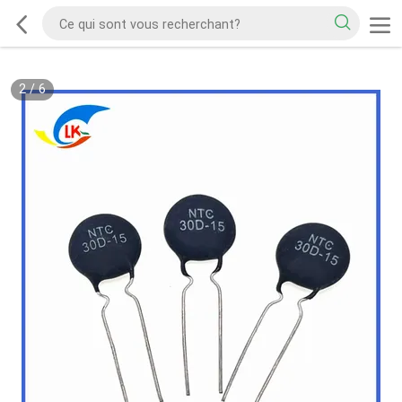
2
/
6