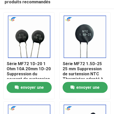
produits recommandés
Série MF72 1D-20 1
Série MF72 1.5D-25
Ohm 10A 20mm 1D-20
25 mm Suppression
Suppression du
de surtension NTC
courant de surtension
Thermistor adapté à
À la maison
NTC Thermistor
la commutation de
envoyer une
envoyer une
adapté à l'alimentation
l'alimentation Audio
électrique à haute
amplificateur
Produits
demande
demande
puissance
vidéo