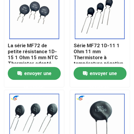
À propos de nous
Visite de l'usine
La série MF72 de
Série MF72 1D-11 1
petite résistance 1D-
Ohm 11 mm
Contrôle de la qualité
15 1 Ohm 15 mm NTC
Thermistore à
Thermistor adapté
température négative
pour la commutation
pour l'alimentation
envoyer une
envoyer une
Nous contacter
de l'adaptateur de
électrique
puissance
demande
demande
Nouvelles
Les affaires
Thermistance de ptc