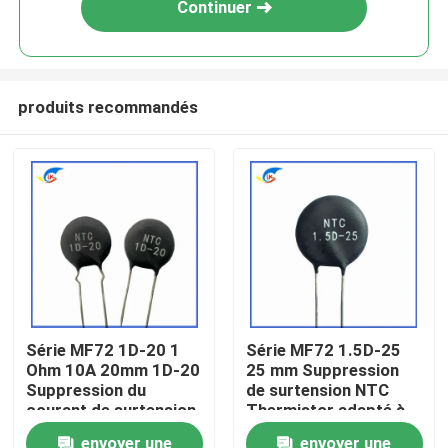
Continuer
produits recommandés
À la maison
Série MF72 1D-20 1
Série MF72 1.5D-25
Ohm 10A 20mm 1D-20
25 mm Suppression
Produits
Suppression du
de surtension NTC
courant de surtension
Thermistor adapté à
NTC Thermistor
la commutation de
vidéo
envoyer une
envoyer une