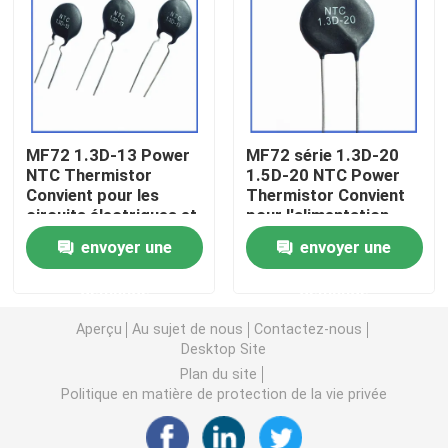
Puce de chauffage PTC
Thermistors NTC
MF72 1.3D-13 Power
MF72 série 1.3D-20
NTC Thermistor
1.5D-20 NTC Power
Thermistance de SMD NTC
Convient pour les
Thermistor Convient
circuits électriques et
pour l'alimentation
les appareils
électrique à haute
Le thermistore NTC de puissance
envoyer une
envoyer une
électroménagers
puissance
Suppression du
demande
demande
courant de surtension
Capteur de température de NTC
Aperçu
Au sujet de nous
Contactez-nous
Desktop Site
Varistance
Plan du site
Politique en matière de protection de la vie privée
Varistance CMS