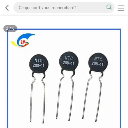
2
/
6