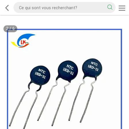
2
/
6