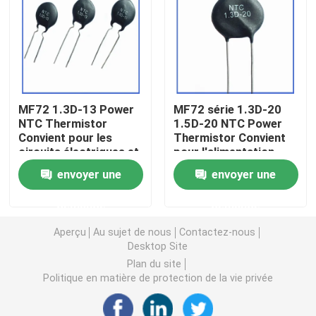
Puce de chauffage PTC
Thermistors NTC
MF72 1.3D-13 Power
MF72 série 1.3D-20
NTC Thermistor
1.5D-20 NTC Power
Thermistance de SMD NTC
Convient pour les
Thermistor Convient
circuits électriques et
pour l'alimentation
les appareils
électrique à haute
Le thermistore NTC de puissance
envoyer une
envoyer une
électroménagers
puissance
Suppression du
demande
demande
courant de surtension
Capteur de température de NTC
Aperçu
Au sujet de nous
Contactez-nous
Desktop Site
Varistance
Plan du site
Politique en matière de protection de la vie privée
Varistance CMS