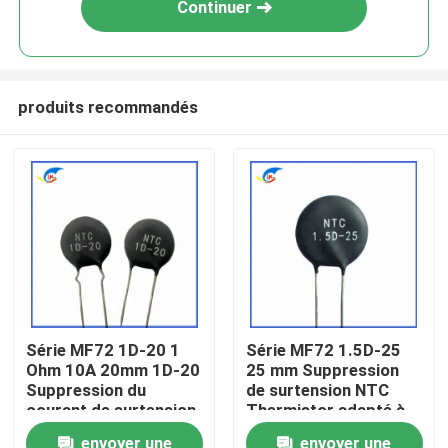
Continuer
produits recommandés
À la maison
Série MF72 1D-20 1
Série MF72 1.5D-25
Ohm 10A 20mm 1D-20
25 mm Suppression
Produits
Suppression du
de surtension NTC
courant de surtension
Thermistor adapté à
NTC Thermistor
la commutation de
vidéo
envoyer une
envoyer une