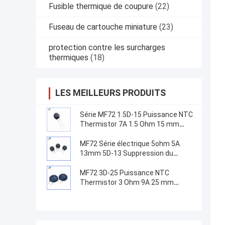
Fusible thermique de coupure
(22)
Fuseau de cartouche miniature
(23)
protection contre les surcharges
thermiques
(18)
LES MEILLEURS PRODUITS
Série MF72 1.5D-15 Puissance NTC
Thermistor 7A 1.5 Ohm 15 mm
Convient pour la commutation de
l'alimentation électrique
MF72 Série électrique 5ohm 5A
13mm 5D-13 Suppression du
courant de surtension NTC
Thermistors pour équipement
MF72 3D-25 Puissance NTC
d'alimentation
Thermistor 3 Ohm 9A 25 mm
Convient pour la suppression du
courant de surtension à haute
puissance