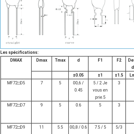
Les spécifications:
DMAX
Dmax
Tmax
d
F1
F2
De
d
±
0.05
±
1
±
1.5
L
MF72□D5
7
5
00,6 /
5 / 2 Je
3
0.45
vous en
prie.5
MF72□D7
9
5
0.6
5
3
MF72□D9
11
5.5
00,8 / 0.6
7.5 / 5
5/3