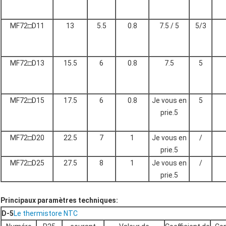
MF72□D11
13
5.5
0.8
7.5 / 5
5/3
MF72□D13
15.5
6
0.8
7.5
5
MF72□D15
17.5
6
0.8
Je vous en
5
prie.5
MF72□D20
22.5
7
1
Je vous en
/
prie.5
MF72□D25
27.5
8
1
Je vous en
/
prie.5
Principaux paramètres techniques:
D-5
Le thermistore NTC