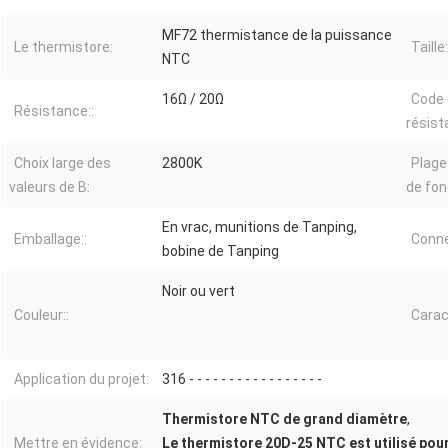
MF72 thermistance de la puissance
Le thermistore:
Taille:
NTC
16Ω / 20Ω
Code 
Résistance::
résist
Choix large des
2800K
Plage
valeurs de B:
de fo
En vrac, munitions de Tanping,
Emballage::
Conne
bobine de Tanping
Noir ou vert
Couleur::
Carac
Application du projet:
316 - - - - - - - - - - - - - - - - -
Thermistore NTC de grand diamètre
,
Mettre en évidence:
Le thermistore 20D-25 NTC est utilisé pour