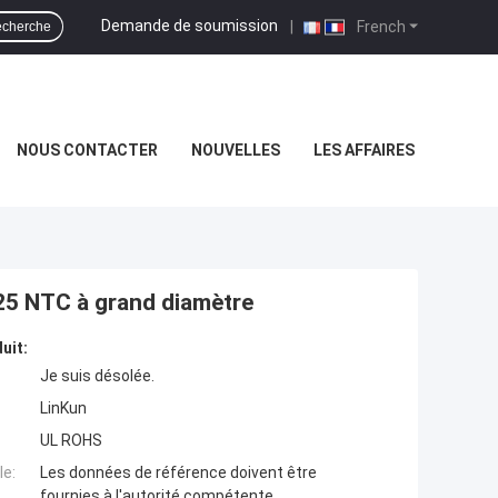
Demande de soumission
|
French
cherche
NOUS CONTACTER
NOUVELLES
LES AFFAIRES
25 NTC à grand diamètre
uit:
Je suis désolée.
LinKun
UL ROHS
e:
Les données de référence doivent être
fournies à l'autorité compétente.