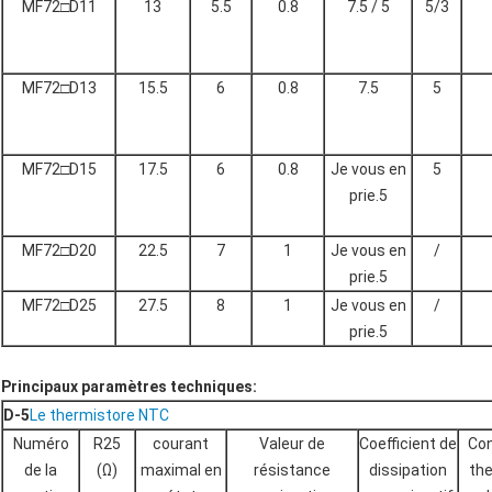
MF72□D11
13
5.5
0.8
7.5 / 5
5/3
MF72□D13
15.5
6
0.8
7.5
5
MF72□D15
17.5
6
0.8
Je vous en
5
prie.5
MF72□D20
22.5
7
1
Je vous en
/
prie.5
MF72□D25
27.5
8
1
Je vous en
/
prie.5
Principaux paramètres techniques:
D-5
Le thermistore NTC
Numéro
R25
courant
Valeur de
Coefficient de
Co
de la
(Ω)
maximal en
résistance
dissipation
th