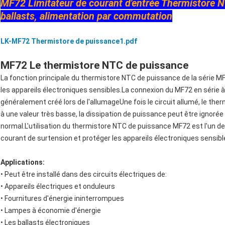
MF72 Limitateur de courant d'entrée Thermistore 
ballasts, alimentation par commutation
LK-MF72 Thermistore de puissance1.pdf
MF72 Le thermistore NTC de puissance
La fonction principale du thermistore NTC de puissance de la série M
les appareils électroniques sensibles.La connexion du MF72 en série à 
généralement créé lors de l'allumageUne fois le circuit allumé, le 
à une valeur très basse, la dissipation de puissance peut être ignoré
normal.L'utilisation du thermistore NTC de puissance MF72 est l'un d
courant de surtension et protéger les appareils électroniques sensi
Applications:
• Peut être installé dans des circuits électriques de:
• Appareils électriques et onduleurs
• Fournitures d'énergie ininterrompues
• Lampes à économie d'énergie
• Les ballasts électroniques