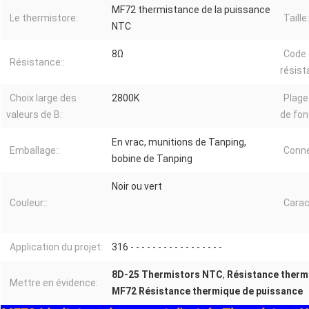
MF72 thermistance de la puissance
Le thermistore:
Taille:
NTC
8Ω
Code 
Résistance::
résist
Choix large des
2800K
Plage
valeurs de B:
de fo
En vrac, munitions de Tanping,
Emballage::
Conne
bobine de Tanping
Noir ou vert
Couleur::
Carac
Application du projet:
316 - - - - - - - - - - - - - - - - -
8D-25 Thermistors NTC
,
Résistance therm
Mettre en évidence:
MF72 Résistance thermique de puissance