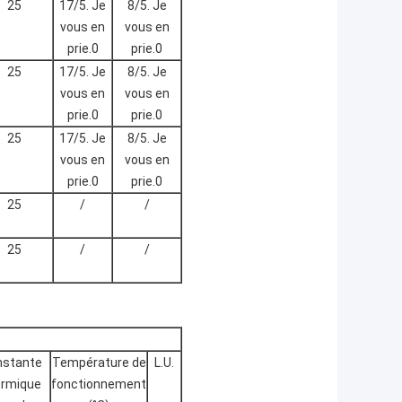
25
17/5. Je
8/5. Je
vous en
vous en
prie.0
prie.0
25
17/5. Je
8/5. Je
vous en
vous en
prie.0
prie.0
25
17/5. Je
8/5. Je
vous en
vous en
prie.0
prie.0
25
/
/
25
/
/
nstante
Température de
L.U.
ermique
fonctionnement