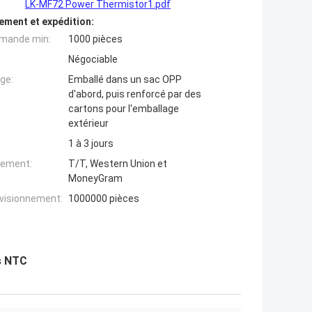
LK-MF72 Power Thermistor1.pdf
ement et expédition:
mande min:
1000 pièces
Négociable
ge:
Emballé dans un sac OPP
d'abord, puis renforcé par des
cartons pour l'emballage
extérieur
1 à 3 jours
iement:
T/T, Western Union et
MoneyGram
ovisionnement:
1000000 pièces
s NTC