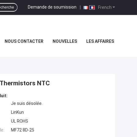
Demande de soumission
|
French
cherche
NOUS CONTACTER
NOUVELLES
LES AFFAIRES
 Thermistors NTC
uit:
Je suis désolée.
LinKun
UL ROHS
e:
MF72 8D-25