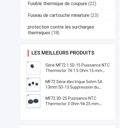
Fusible thermique de coupure
(22)
Fuseau de cartouche miniature
(23)
protection contre les surcharges
thermiques
(18)
LES MEILLEURS PRODUITS
Série MF72 1.5D-15 Puissance NTC
Thermistor 7A 1.5 Ohm 15 mm
Convient pour la commutation de
l'alimentation électrique
MF72 Série électrique 5ohm 5A
13mm 5D-13 Suppression du
courant de surtension NTC
Thermistors pour équipement
MF72 3D-25 Puissance NTC
d'alimentation
Thermistor 3 Ohm 9A 25 mm
Convient pour la suppression du
courant de surtension à haute
puissance