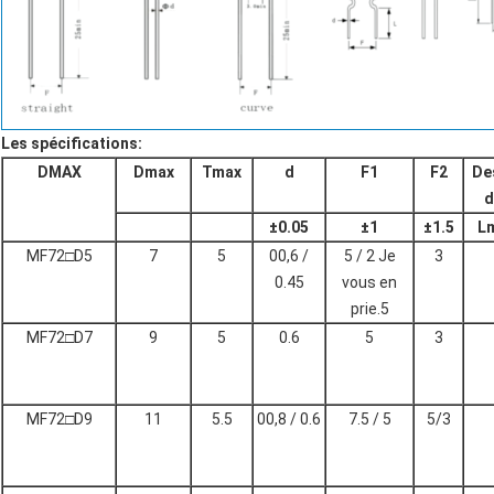
Les spécifications:
DMAX
Dmax
Tmax
d
F1
F2
De
d
±
0.05
±
1
±
1.5
L
MF72□D5
7
5
00,6 /
5 / 2 Je
3
0.45
vous en
prie.5
MF72□D7
9
5
0.6
5
3
MF72□D9
11
5.5
00,8 / 0.6
7.5 / 5
5/3