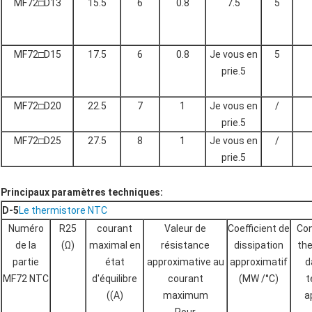
MF72□D13
15.5
6
0.8
7.5
5
MF72□D15
17.5
6
0.8
Je vous en
5
prie.5
MF72□D20
22.5
7
1
Je vous en
/
prie.5
MF72□D25
27.5
8
1
Je vous en
/
prie.5
Principaux paramètres techniques:
D-5
Le thermistore NTC
Numéro
R25
courant
Valeur de
Coefficient de
Co
de la
(Ω)
maximal en
résistance
dissipation
th
partie
état
approximative au
approximatif
d
MF72 NTC
d'équilibre
courant
(MW /°C)
t
((A)
maximum
a