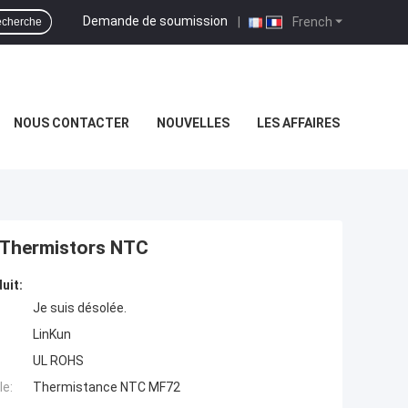
Demande de soumission
|
French
cherche
NOUS CONTACTER
NOUVELLES
LES AFFAIRES
 Thermistors NTC
uit:
Je suis désolée.
LinKun
UL ROHS
e:
Thermistance NTC MF72