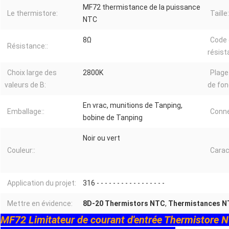
MF72 thermistance de la puissance
Le thermistore:
Taille:
NTC
8Ω
Code 
Résistance::
résist
Choix large des
2800K
Plage
valeurs de B:
de fo
En vrac, munitions de Tanping,
Emballage::
Conne
bobine de Tanping
Noir ou vert
Couleur::
Carac
Application du projet:
316 - - - - - - - - - - - - - - - - -
Mettre en évidence:
8D-20 Thermistors NTC
,
Thermistances 
MF72 Limitateur de courant d'entrée Thermistore 