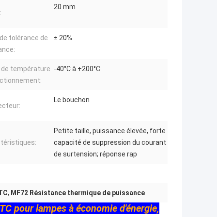
20 mm
:
de tolérance de
± 20%
ance:
 de température
-40°C à +200°C
nctionnement:
Le bouchon
cteur:
Petite taille, puissance élevée, forte
téristiques:
capacité de suppression du courant
de surtension; réponse rap
NTC
,
MF72 Résistance thermique de puissance
NTC pour lampes à économie d'énergie,