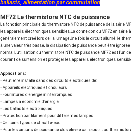
ballasts, alimentation par commutation
MF72 Le thermistore NTC de puissance
La fonction principale du thermistore NTC de puissance de la série M
les appareils électroniques sensibles.La connexion du MF72 en série à 
généralement créé lors de l'allumageUne fois le circuit allumé, le 
à une valeur très basse, la dissipation de puissance peut être ignoré
normal.L'utilisation du thermistore NTC de puissance MF72 est l'un d
courant de surtension et protéger les appareils électroniques sensi
Applications:
• Peut être installé dans des circuits électriques de:
• Appareils électriques et onduleurs
• Fournitures d'énergie ininterrompues
• Lampes à économie d'énergie
• Les ballasts électroniques
• Protection par filament pour différentes lampes
• Certains types de chauffe-eau
• Pour les circuits de puissance plus élevée par rapport au thermist