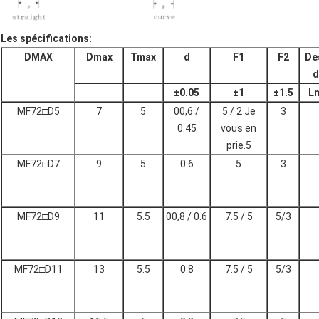
Les spécifications:
DMAX
Dmax
Tmax
d
F1
F2
De
d
±
0.05
±
1
±
1.5
L
MF72□D5
7
5
00,6 /
5 / 2 Je
3
0.45
vous en
prie.5
MF72□D7
9
5
0.6
5
3
MF72□D9
11
5.5
00,8 / 0.6
7.5 / 5
5/3
MF72□D11
13
5.5
0.8
7.5 / 5
5/3