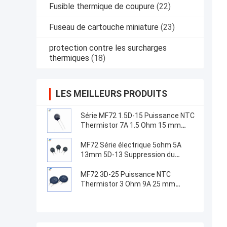
Fusible thermique de coupure
(22)
Fuseau de cartouche miniature
(23)
protection contre les surcharges
thermiques
(18)
LES MEILLEURS PRODUITS
Série MF72 1.5D-15 Puissance NTC
Thermistor 7A 1.5 Ohm 15 mm
Convient pour la commutation de
l'alimentation électrique
MF72 Série électrique 5ohm 5A
13mm 5D-13 Suppression du
courant de surtension NTC
Thermistors pour équipement
MF72 3D-25 Puissance NTC
d'alimentation
Thermistor 3 Ohm 9A 25 mm
Convient pour la suppression du
courant de surtension à haute
puissance