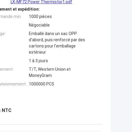
LK-MF72 Power Thermistor1.pdf
ement et expédition:
mande min:
1000 pièces
Négociable
ge:
Emballé dans un sac OPP
d'abord, puis renforcé par des
cartons pour l'emballage
extérieur
1 à 3 jours
iement:
T/T, Western Union et
MoneyGram
ovisionnement:
1000000 PCS
s NTC