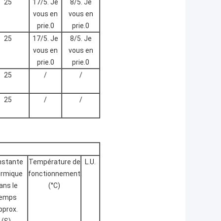
25
17/5. Je
8/5. Je
vous en
vous en
prie.0
prie.0
25
17/5. Je
8/5. Je
vous en
vous en
prie.0
prie.0
25
/
/
25
/
/
nstante
Température de
L.U.
ermique
fonctionnement
ans le
(°C)
emps
pprox.