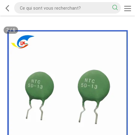
2
/
6