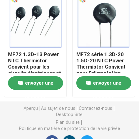
Puce de chauffage PTC
Thermistors NTC
MF72 1.3D-13 Power
MF72 série 1.3D-20
Thermistance de SMD NTC
NTC Thermistor
1.5D-20 NTC Power
Convient pour les
Thermistor Convient
circuits électriques et
pour l'alimentation
Le thermistore NTC de puissance
les appareils
électrique à haute
envoyer une
envoyer une
électroménagers
puissance
Suppression du
Capteur de température de NTC
demande
demande
courant de surtension
Aperçu
Au sujet de nous
Contactez-nous
Varistance
Desktop Site
Plan du site
Politique en matière de protection de la vie privée
Varistance CMS