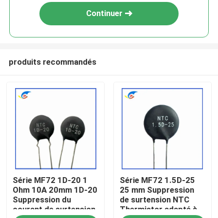
Continuer
produits recommandés
À la maison
Série MF72 1D-20 1
Série MF72 1.5D-25
Produits
Ohm 10A 20mm 1D-20
25 mm Suppression
Suppression du
de surtension NTC
courant de surtension
Thermistor adapté à
vidéo