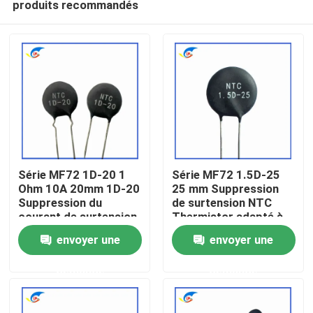
produits recommandés
Série MF72 1D-20 1
Série MF72 1.5D-25
Ohm 10A 20mm 1D-20
25 mm Suppression
Suppression du
de surtension NTC
courant de surtension
Thermistor adapté à
À la maison
NTC Thermistor
la commutation de
envoyer une
envoyer une
adapté à l'alimentation
l'alimentation Audio
électrique à haute
amplificateur
Produits
demande
demande
puissance
vidéo