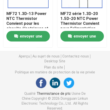
Puce de chauffage PTC
MF72 1.3D-13 Power
MF72 série 1.3D-20
NTC Thermistor
1.5D-20 NTC Power
Convient pour les
Thermistor Convient
circuits électriques et
pour l'alimentation
Thermistors NTC
les appareils
électrique à haute
envoyer une
envoyer une
électroménagers
puissance
Suppression du
Thermistance de SMD NTC
demande
demande
courant de surtension
Aperçu
Au sujet de nous
Contactez-nous
Le thermistore NTC de puissance
Desktop Site
Plan du site
Politique en matière de protection de la vie privée
Capteur de température de NTC
Varistance
Qualité
Thermistance de ptc
Usine De
Chine.Copyright © 2026 Dongguan Linkun
Electronic Technology Co., Ltd.. All Rights
Varistance CMS
Reserved.