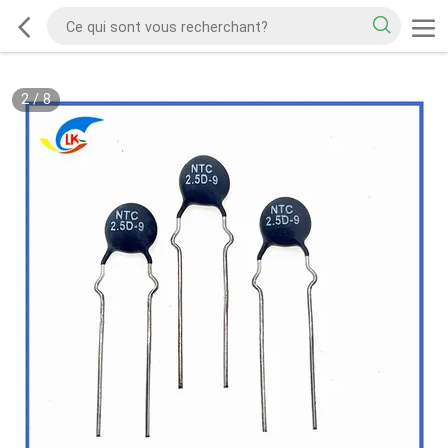
2
/
8