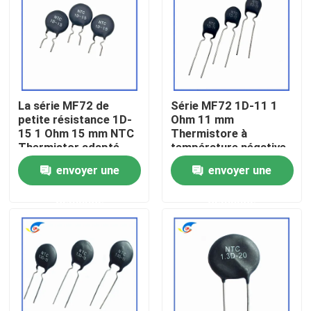
À propos de nous
Visite de l'usine
La série MF72 de
Série MF72 1D-11 1
petite résistance 1D-
Ohm 11 mm
Contrôle de la qualité
15 1 Ohm 15 mm NTC
Thermistore à
Thermistor adapté
température négative
pour la commutation
pour l'alimentation
envoyer une
envoyer une
Nous contacter
de l'adaptateur de
électrique
puissance
demande
demande
Nouvelles
Les affaires
Thermistance de ptc