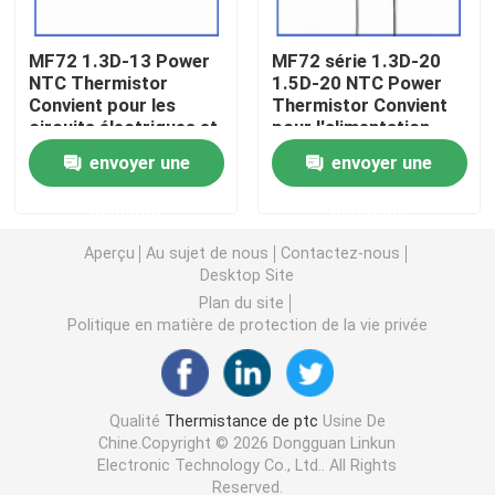
Puce de chauffage PTC
MF72 1.3D-13 Power
MF72 série 1.3D-20
NTC Thermistor
1.5D-20 NTC Power
Convient pour les
Thermistor Convient
circuits électriques et
pour l'alimentation
Thermistors NTC
les appareils
électrique à haute
envoyer une
envoyer une
électroménagers
puissance
Suppression du
Thermistance de SMD NTC
demande
demande
courant de surtension
Aperçu
Au sujet de nous
Contactez-nous
Le thermistore NTC de puissance
Desktop Site
Plan du site
Politique en matière de protection de la vie privée
Capteur de température de NTC
Varistance
Qualité
Thermistance de ptc
Usine De
Chine.Copyright © 2026 Dongguan Linkun
Electronic Technology Co., Ltd.. All Rights
Varistance CMS
Reserved.