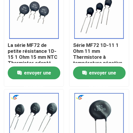
À propos de nous
Visite de l'usine
La série MF72 de
Série MF72 1D-11 1
petite résistance 1D-
Ohm 11 mm
Contrôle de la qualité
15 1 Ohm 15 mm NTC
Thermistore à
Thermistor adapté
température négative
pour la commutation
pour l'alimentation
envoyer une
envoyer une
Nous contacter
de l'adaptateur de
électrique
puissance
demande
demande
Nouvelles
Les affaires
Thermistance de ptc