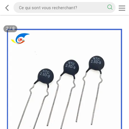
2
/
8