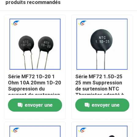
produits recommandés
Série MF72 1D-20 1
Série MF72 1.5D-25
Ohm 10A 20mm 1D-20
25 mm Suppression
Suppression du
de surtension NTC
courant de surtension
Thermistor adapté à
À la maison
NTC Thermistor
la commutation de
envoyer une
envoyer une
adapté à l'alimentation
l'alimentation Audio
électrique à haute
amplificateur
Produits
demande
demande
puissance
vidéo