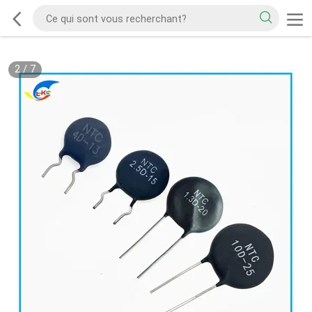
2
/
7