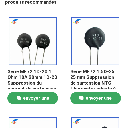
produits recommandés
Série MF72 1D-20 1
Série MF72 1.5D-25
Ohm 10A 20mm 1D-20
25 mm Suppression
Suppression du
de surtension NTC
courant de surtension
Thermistor adapté à
À la maison
NTC Thermistor
la commutation de
envoyer une
envoyer une
adapté à l'alimentation
l'alimentation Audio
électrique à haute
amplificateur
Produits
demande
demande
puissance
vidéo