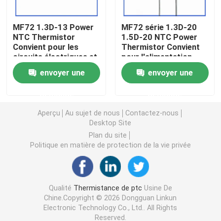
Puce de chauffage PTC
MF72 1.3D-13 Power
MF72 série 1.3D-20
NTC Thermistor
1.5D-20 NTC Power
Convient pour les
Thermistor Convient
circuits électriques et
pour l'alimentation
Thermistors NTC
les appareils
électrique à haute
envoyer une
envoyer une
électroménagers
puissance
Suppression du
Thermistance de SMD NTC
demande
demande
courant de surtension
Aperçu
Au sujet de nous
Contactez-nous
Le thermistore NTC de puissance
Desktop Site
Plan du site
Politique en matière de protection de la vie privée
Capteur de température de NTC
Varistance
Qualité
Thermistance de ptc
Usine De
Chine.Copyright © 2026 Dongguan Linkun
Electronic Technology Co., Ltd.. All Rights
Varistance CMS
Reserved.