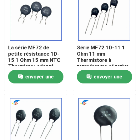
À propos de nous
Visite de l'usine
La série MF72 de
Série MF72 1D-11 1
petite résistance 1D-
Ohm 11 mm
Contrôle de la qualité
15 1 Ohm 15 mm NTC
Thermistore à
Thermistor adapté
température négative
pour la commutation
pour l'alimentation
envoyer une
envoyer une
Nous contacter
de l'adaptateur de
électrique
puissance
demande
demande
Nouvelles
Les affaires
Thermistance de ptc