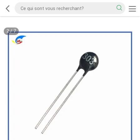
2
/
7