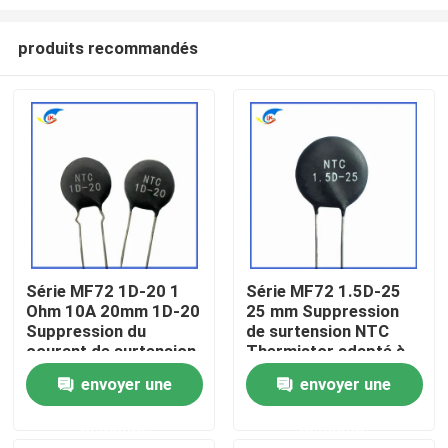
produits recommandés
Série MF72 1D-20 1
Série MF72 1.5D-25
Ohm 10A 20mm 1D-20
25 mm Suppression
À la maison
Suppression du
de surtension NTC
courant de surtension
Thermistor adapté à
NTC Thermistor
la commutation de
Produits
envoyer une
envoyer une
adapté à l'alimentation
l'alimentation Audio
électrique à haute
amplificateur
demande
demande
puissance
vidéo