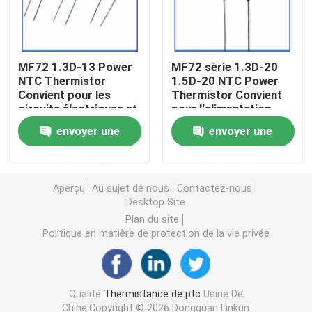
Puce de chauffage PTC
MF72 1.3D-13 Power
MF72 série 1.3D-20
NTC Thermistor
1.5D-20 NTC Power
Thermistors NTC
Convient pour les
Thermistor Convient
circuits électriques et
pour l'alimentation
les appareils
électrique à haute
Thermistance de SMD NTC
envoyer une
envoyer une
électroménagers
puissance
Suppression du
demande
demande
courant de surtension
Le thermistore NTC de puissance
Aperçu
Au sujet de nous
Contactez-nous
Desktop Site
Capteur de température de NTC
Plan du site
Politique en matière de protection de la vie privée
Varistance
Qualité
Thermistance de ptc
Usine De
Varistance CMS
Chine.Copyright © 2026 Dongguan Linkun