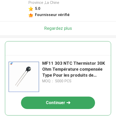
Province ,La Chine
5.0
Fournisseur vérifié
Regardez plus
MF11 303 NTC Thermistor 30K
Ohm Température compensée
Type Pour les produits de
transformateurs de puissance
MOQ： 5000 PCS
PC
Continuer