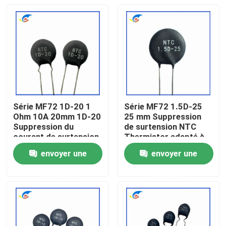
Série MF72 1D-20 1
Série MF72 1.5D-25
Ohm 10A 20mm 1D-20
25 mm Suppression
Suppression du
de surtension NTC
courant de surtension
Thermistor adapté à
NTC Thermistor
la commutation de
envoyer une
envoyer une
adapté à l'alimentation
l'alimentation Audio
À la maison
électrique à haute
amplificateur
demande
demande
puissance
Produits
vidéo