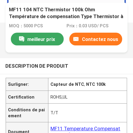
MF11 104 NTC Thermistor 100k Ohm
Température de compensation Type Thermistor à
température négative Pour l'alimentation du PC
MOQ：5000 PCS
Prix：0.03 USD/ PCS
meilleur prix
Contactez nous
DESCRIPTION DE PRODUIT
Surligner:
Capteur de NTC
,
NTC 100k
Certification
ROHS,UL
Conditions de pai
T/T
ement
MF11 Temperature Compensat
Document