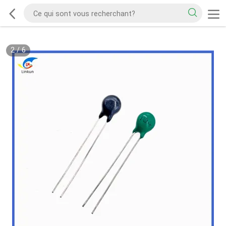
2
/
6