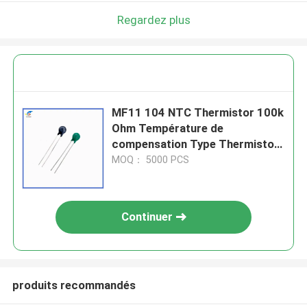
Regardez plus
MF11 104 NTC Thermistor 100k
Ohm Température de
compensation Type Thermistor
à température négative Pour
MOQ： 5000 PCS
l'alimentation du PC
Continuer
produits recommandés