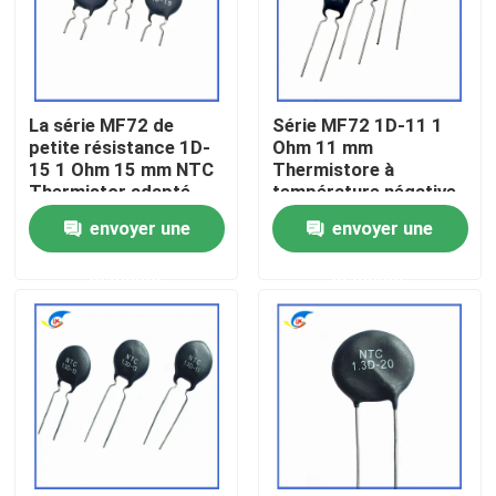
À propos de nous
La série MF72 de
Série MF72 1D-11 1
Visite de l'usine
petite résistance 1D-
Ohm 11 mm
15 1 Ohm 15 mm NTC
Thermistore à
Thermistor adapté
température négative
Contrôle de la qualité
pour la commutation
pour l'alimentation
envoyer une
envoyer une
de l'adaptateur de
électrique
puissance
Nous contacter
demande
demande
Nouvelles
Les affaires
Thermistance de ptc