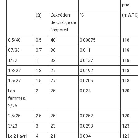
prie.
(Ω)
L'excédent
°C
(mW/"C
de charge de
l'appareil
0.5/40
0.5
40
0.00875
118
07/36.
0.7
36
0.011
118
1/32
1
32
0.0137
118
1.3/27
1.3
27
0.0192
118
1.5/27
1.5
27
0.0206
118
Les
2
25
0.024
120
femmes,
2/25
2.5/25
2.5
25
0.0252
120
3/23
3
23
0.0293
123
Le 21 avril
4
21
0.034
123