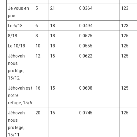
Je vous en
5
21
0.0364
123
prie.
Le 6/18
6
18
0.0494
123
8/18
8
18
0.0525
125
Le 10/18
10
18
0.0555
125
Jéhovah
12
15
0.0622
125
nous
protège,
15/12
Jéhovah est
16
15
0.0688
125
notre
refuge, 15/6
Jéhovah
20
15
0.0745
125
nous
protège,
15/11