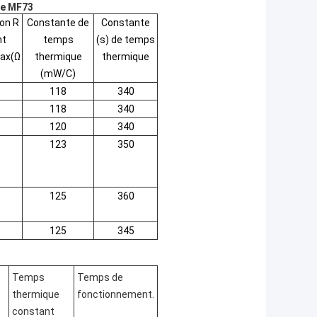
ce MF73
on R
Constante de
Constante
nt
temps
(s) de temps
ax(Ω
thermique
thermique
(mW/C)
118
340
118
340
120
340
123
350
125
360
125
345
Temps
Temps de
e
thermique
fonctionnement.
constant