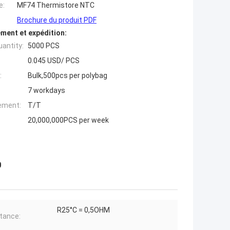
e:
MF74 Thermistore NTC
Brochure du produit PDF
ment et expédition:
antity:
5000 PCS
0.045 USD/ PCS
:
Bulk,500pcs per polybag
7 workdays
iement:
T/T
20,000,000PCS per week
0
R25°C = 0,5OHM
tance: