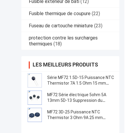
Fusible extérieur de bâti
(12)
Fusible thermique de coupure
(22)
Fuseau de cartouche miniature
(23)
protection contre les surcharges
thermiques
(18)
LES MEILLEURS PRODUITS
Série MF72 1.5D-15 Puissance NTC
Thermistor 7A 1.5 Ohm 15 mm
Convient pour la commutation de
l'alimentation électrique
MF72 Série électrique 5ohm 5A
13mm 5D-13 Suppression du
courant de surtension NTC
Thermistors pour équipement
MF72 3D-25 Puissance NTC
d'alimentation
Thermistor 3 Ohm 9A 25 mm
Convient pour la suppression du
courant de surtension à haute