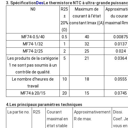
3. Spécification
Des
Le thermistore NTC à ultra-grande puissan
N0
R25
Maximum de
Approximati
±
courant à l'état
du coura
20%
constant Imax ((A)
maximal Rm
(Ω)
MF74-0.5/40
0.5
40
0.00875
MF74-1/32
1
32
0.0137
MF74-2/25
2
25
0.024
Les produits de la catégorie
5
21
0.0364
1 ne sont pas soumis à un
contrôle de qualité.
Le nombre d'heures de
10
18
0.0555
travail
MF74 à 20/15
20
15
0.0745
4.Les principaux paramètres techniques
La partie no.
R25
Courant
Approximativement
Dissi.
maximal en
R de max.
Coef. J
état stable
vous en