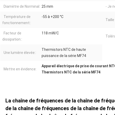
Diamètre de Norminal:
25 mm
- Je n
Température de
-55 à +200 °C
Taille 
fonctionnement::
Facteur de
118 mW/C
Tolér
dissipation::
Thermistors NTC de haute
Une lumière élevée::
puissance de la série MF74
Appareil électrique de prise de courant N
Mettre en évidence:
Thermistors NTC de la série MF74
La chaîne de fréquences de la chaîne de fréq
de la chaîne de fréquences de la chaîne de fr