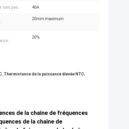
e sais pas.:
40A
20mm maximum
::
20%
ance::
TC
,
Thermistance de la puissance élevée NTC
,
uences de la chaîne de fréquences
équences de la chaîne de