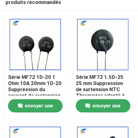
produits recommandés
Série MF72 1D-20 1
Série MF72 1.5D-25
Ohm 10A 20mm 1D-20
25 mm Suppression
Suppression du
de surtension NTC
courant de surtension
Thermistor adapté à
À la maison
NTC Thermistor
la commutation de
envoyer une
envoyer une
adapté à l'alimentation
l'alimentation Audio
électrique à haute
amplificateur
Produits
demande
demande
puissance
vidéo