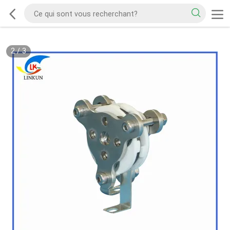
2
/
3