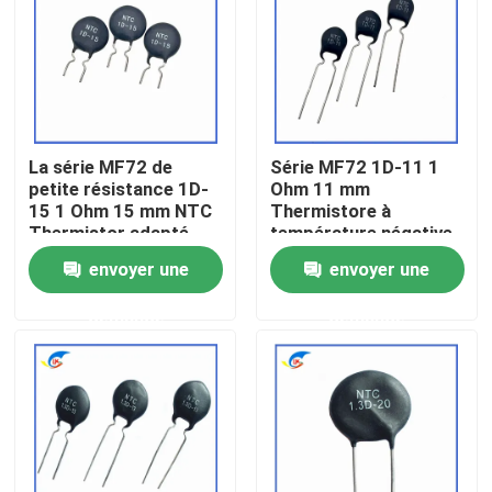
À propos de nous
Visite de l'usine
La série MF72 de
Série MF72 1D-11 1
petite résistance 1D-
Ohm 11 mm
Contrôle de la qualité
15 1 Ohm 15 mm NTC
Thermistore à
Thermistor adapté
température négative
pour la commutation
pour l'alimentation
envoyer une
envoyer une
Nous contacter
de l'adaptateur de
électrique
puissance
demande
demande
Nouvelles
Les affaires
Thermistance de ptc