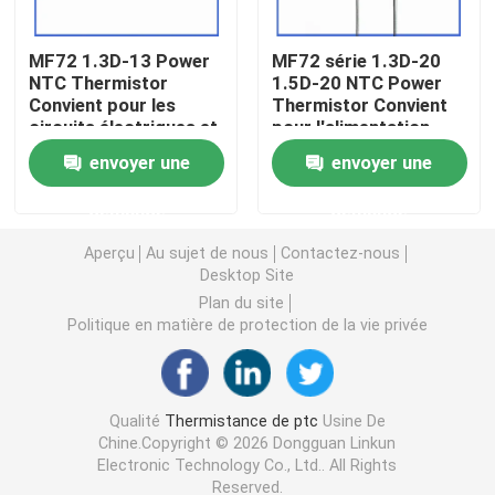
Puce de chauffage PTC
MF72 1.3D-13 Power
MF72 série 1.3D-20
NTC Thermistor
1.5D-20 NTC Power
Convient pour les
Thermistor Convient
circuits électriques et
pour l'alimentation
Thermistors NTC
les appareils
électrique à haute
envoyer une
envoyer une
électroménagers
puissance
Suppression du
Thermistance de SMD NTC
demande
demande
courant de surtension
Aperçu
Au sujet de nous
Contactez-nous
Le thermistore NTC de puissance
Desktop Site
Plan du site
Politique en matière de protection de la vie privée
Capteur de température de NTC
Varistance
Qualité
Thermistance de ptc
Usine De
Chine.Copyright © 2026 Dongguan Linkun
Electronic Technology Co., Ltd.. All Rights
Varistance CMS
Reserved.