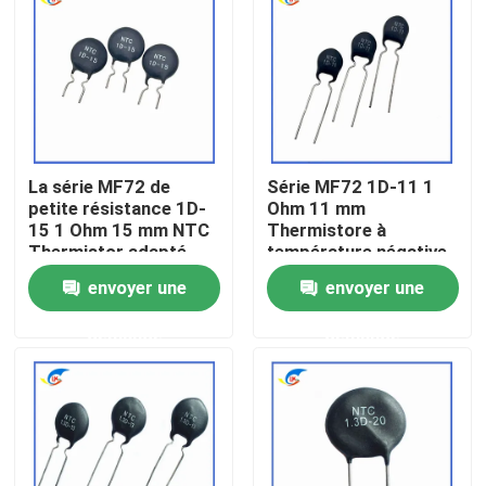
À propos de nous
Visite de l'usine
La série MF72 de
Série MF72 1D-11 1
Contrôle de la qualité
petite résistance 1D-
Ohm 11 mm
15 1 Ohm 15 mm NTC
Thermistore à
Thermistor adapté
température négative
Nous contacter
pour la commutation
pour l'alimentation
envoyer une
envoyer une
de l'adaptateur de
électrique
puissance
demande
demande
Nouvelles
Les affaires
Thermistance de ptc