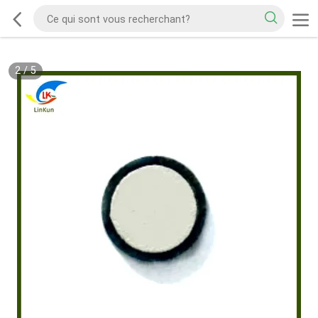
2
/
5