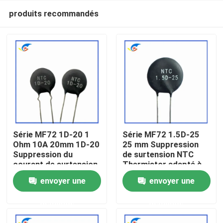
produits recommandés
Série MF72 1D-20 1
Série MF72 1.5D-25
Ohm 10A 20mm 1D-20
25 mm Suppression
Suppression du
de surtension NTC
À la maison
courant de surtension
Thermistor adapté à
NTC Thermistor
la commutation de
envoyer une
envoyer une
adapté à l'alimentation
l'alimentation Audio
Produits
électrique à haute
amplificateur
demande
demande
puissance
vidéo