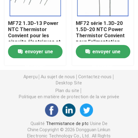
Puce de chauffage PTC
MF72 1.3D-13 Power
MF72 série 1.3D-20
NTC Thermistor
1.5D-20 NTC Power
Convient pour les
Thermistor Convient
Thermistors NTC
circuits électriques et
pour l'alimentation
les appareils
électrique à haute
envoyer une
envoyer une
électroménagers
puissance
Thermistance de SMD NTC
Suppression du
demande
demande
courant de surtension
Le thermistore NTC de puissance
Aperçu
Au sujet de nous
Contactez-nous
Desktop Site
Plan du site
Capteur de température de NTC
Politique en matière de protection de la vie privée
Varistance
Qualité
Thermistance de ptc
Usine De
Chine.Copyright © 2026 Dongguan Linkun
Varistance CMS
Electronic Technology Co., Ltd.. All Rights