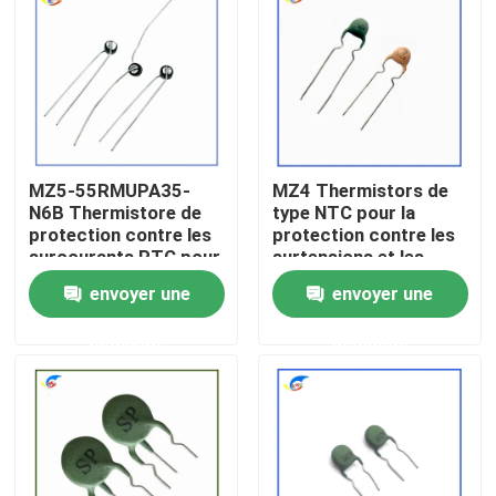
À propos de nous
Visite de l'usine
MZ5-55RMUPA35-
MZ4 Thermistors de
Contrôle de la qualité
N6B Thermistore de
type NTC pour la
protection contre les
protection contre les
surcourants PTC pour
surtensions et les
Nous contacter
les produits de
surcharges
envoyer une
envoyer une
contrôle du vent
demande
demande
Nouvelles
Les affaires
Thermistance de ptc