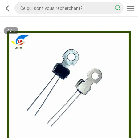
2
/
5