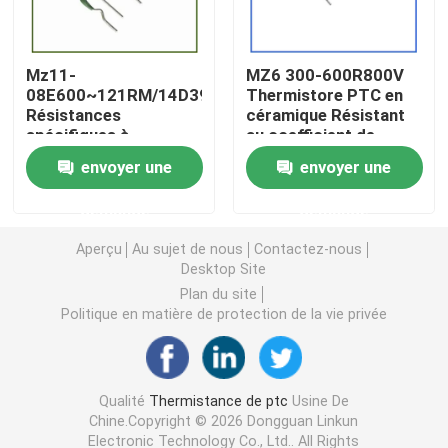
Puce de chauffage PTC
Mz11-
MZ6 300-600R800V
08E600~121RM/14D391
Thermistore PTC en
Résistances
céramique Résistant
Thermistors NTC
spécifiques à
au coefficient de
l'instrument électrique
température positive
envoyer une
envoyer une
pour les ballasts
Thermistance de SMD NTC
demande
demande
Le thermistore NTC de puissance
Aperçu
Au sujet de nous
Contactez-nous
Desktop Site
Plan du site
Capteur de température de NTC
Politique en matière de protection de la vie privée
Varistance
Qualité
Thermistance de ptc
Usine De
Chine.Copyright © 2026 Dongguan Linkun
Varistance CMS
Electronic Technology Co., Ltd.. All Rights