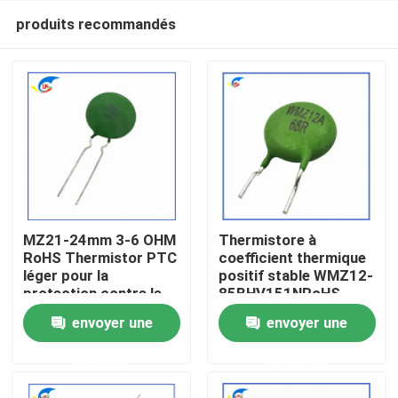
produits recommandés
MZ21-24mm 3-6 OHM
Thermistore à
RoHS Thermistor PTC
coefficient thermique
léger pour la
positif stable WMZ12-
À la maison
protection contre le
85BHV151NRoHS
surcourant
pour la protection
envoyer une
envoyer une
Thermistor à
contre le surcourant
Produits
coefficient thermique
Certifié compatible
demande
demande
positif stable
RoHS
vidéo