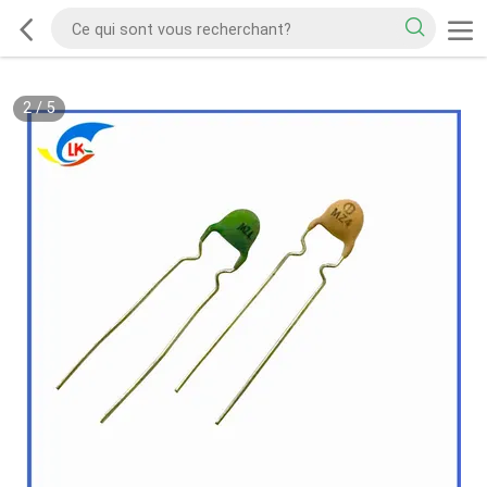
2
/
5