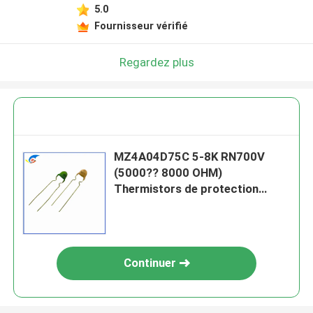
5.0
Fournisseur vérifié
Regardez plus
MZ4A04D75C 5-8K RN700V
(5000?? 8000 OHM)
Thermistors de protection
contre le surcourant PTC
Continuer