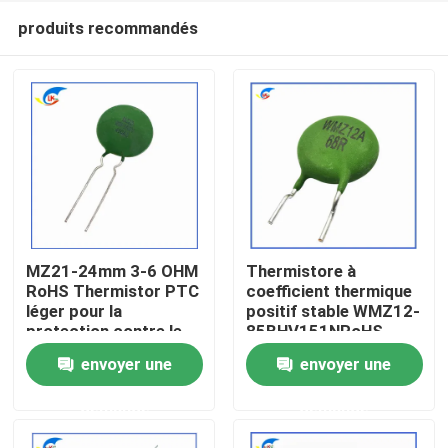
produits recommandés
MZ21-24mm 3-6 OHM
Thermistore à
RoHS Thermistor PTC
coefficient thermique
léger pour la
positif stable WMZ12-
À la maison
protection contre le
85BHV151NRoHS
surcourant
pour la protection
envoyer une
envoyer une
Thermistor à
contre le surcourant
Produits
coefficient thermique
Certifié compatible
demande
demande
positif stable
RoHS
vidéo