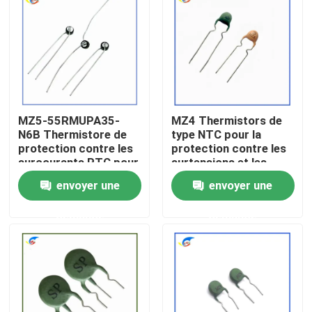
À propos de nous
Visite de l'usine
MZ5-55RMUPA35-
MZ4 Thermistors de
Contrôle de la qualité
N6B Thermistore de
type NTC pour la
protection contre les
protection contre les
surcourants PTC pour
surtensions et les
Nous contacter
les produits de
surcharges
envoyer une
envoyer une
contrôle du vent
demande
demande
Nouvelles
Les affaires
Thermistance de ptc