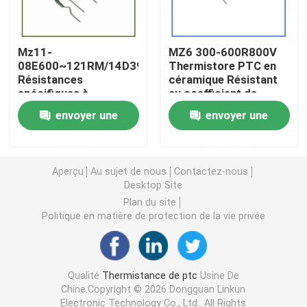
Puce de chauffage PTC
Mz11-
MZ6 300-600R800V
08E600~121RM/14D391
Thermistore PTC en
Résistances
céramique Résistant
Thermistors NTC
spécifiques à
au coefficient de
l'instrument électrique
température positive
envoyer une
envoyer une
pour les ballasts
Thermistance de SMD NTC
demande
demande
Le thermistore NTC de puissance
Aperçu
Au sujet de nous
Contactez-nous
Desktop Site
Plan du site
Capteur de température de NTC
Politique en matière de protection de la vie privée
Varistance
Qualité
Thermistance de ptc
Usine De
Chine.Copyright © 2026 Dongguan Linkun
Varistance CMS
Electronic Technology Co., Ltd.. All Rights