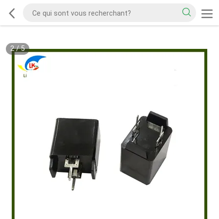
2
/
5