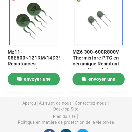
Puce de chauffage PTC
Thermistors NTC
Mz11-
MZ6 300-600R800V
Thermistance de SMD NTC
08E600~121RM/14D391
Thermistore PTC en
Résistances
céramique Résistant
spécifiques à
au coefficient de
Le thermistore NTC de puissance
l'instrument électrique
température positive
envoyer une
envoyer une
pour les ballasts
Capteur de température de NTC
demande
demande
Aperçu
Au sujet de nous
Contactez-nous
Varistance
Desktop Site
Plan du site
Politique en matière de protection de la vie privée
Varistance CMS