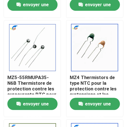
surcourant
pour la protection
envoyer une
envoyer une
Thermistor à
contre le surcourant
coefficient thermique
Certifié compatible
À propos de nous
demande
demande
positif stable
RoHS
Visite de l'usine
Contrôle de la qualité
Nous contacter
MZ5-55RMUPA35-
MZ4 Thermistors de
N6B Thermistore de
type NTC pour la
Nouvelles
protection contre les
protection contre les
surcourants PTC pour
surtensions et les
les produits de
surcharges
envoyer une
envoyer une
contrôle du vent
Les affaires
demande
demande
Thermistance de ptc