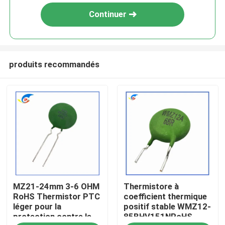
Continuer
produits recommandés
À la maison
MZ21-24mm 3-6 OHM
Thermistore à
Produits
RoHS Thermistor PTC
coefficient thermique
léger pour la
positif stable WMZ12-
protection contre le
85BHV151NRoHS
vidéo