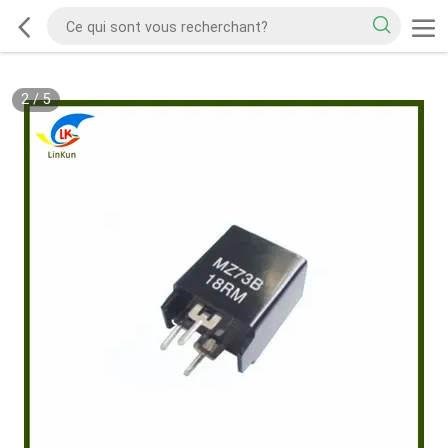
2
/
5