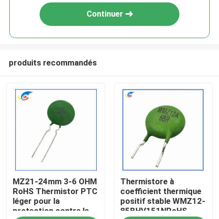
Continuer
produits recommandés
À la maison
MZ21-24mm 3-6 OHM
Thermistore à
Produits
RoHS Thermistor PTC
coefficient thermique
léger pour la
positif stable WMZ12-
protection contre le
85BHV151NRoHS
vidéo