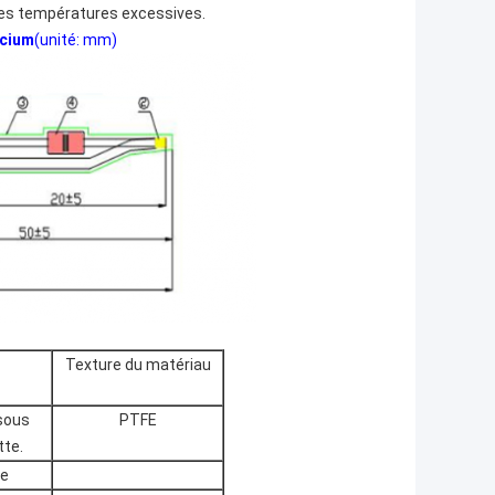
 les températures excessives.
icium
(unité: mm)
Texture du matériau
 sous
PTFE
tte.
re