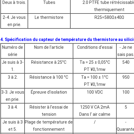
Deux à trois.
Tubes
2.0 PTFE tube rétrécissabl
thermiquement
2-4. Je vous
Le thermistore
R25=580Ω±40Ω
en prie.
4. Spécification du capteur de température du thermistore au sili
Numéro de
Nom de l'article
Conditions d'essai
- Je ne
série
sais pas
Je suis à 3-
Résistance à 25°C
Ta = 25 ± 0,05°C
540
1.
PT ¥0,1mw
3 à 2.
Résistance à 100 °C
Ta = 100 ± 1°C
950
PT ¥0,1mw
3-3. Je vous
Épreuve d'isolation
100 VDC
100
en prie.
3 à 4.
Résister à l'essai de
1250 V CA 2mA
5
tension
Dans l' air calme
Je suis à 3
Plage de température de
/
-
et 5.
fonctionnement
Quarant