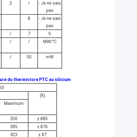
2
/
- Je ne sais
pas
8
- Je ne sais
pas
/
7
S
/
/
MW/°C
/
50
mW
ure du thermistore PTC au silicium
50
(K)
Maximum
350
± 885
385
± 876
423
± 87