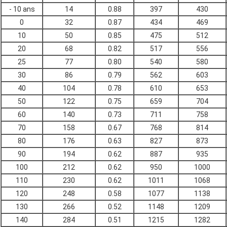
- 10 ans
14
0.88
397
430
0
32
0.87
434
469
10
50
0.85
475
512
20
68
0.82
517
556
25
77
0.80
540
580
30
86
0.79
562
603
40
104
0.78
610
653
50
122
0.75
659
704
60
140
0.73
711
758
70
158
0.67
768
814
80
176
0.63
827
873
90
194
0.62
887
935
100
212
0.62
950
1000
110
230
0.62
1011
1068
120
248
0.58
1077
1138
130
266
0.52
1148
1209
140
284
0.51
1215
1282