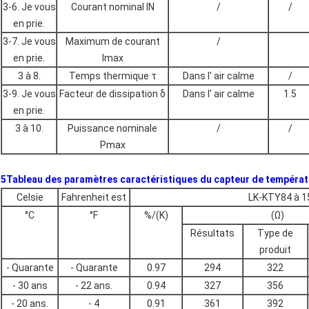
3-6. Je vous
Courant nominal IN
/
/
en prie.
3-7. Je vous
Maximum de courant
/
en prie.
Imax
3 à 8.
Temps thermique τ
Dans l' air calme
/
3-9. Je vous
Facteur de dissipation δ
Dans l' air calme
1.5
en prie.
3 à 10.
Puissance nominale
/
/
Pmax
5Tableau des paramètres caractéristiques du capteur de températ
Celsie
Fahrenheit est
LK-KTY84 à 1
°C
°F
%/(K)
(Ω)
Résultats
Type de
produit
- Quarante
- Quarante
0.97
294
322
- 30 ans
- 22 ans.
0.94
327
356
- 20 ans.
- 4
0.91
361
392