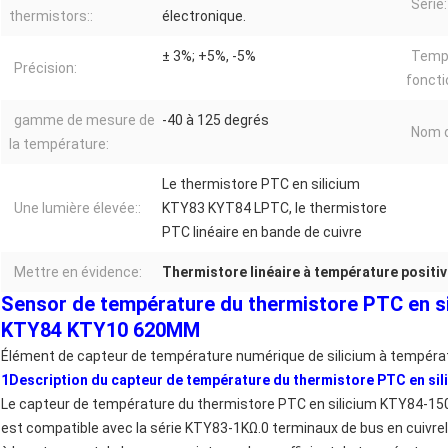
Série:
thermistors::
électronique.
± 3%; +5%, -5%
Temp
Précision:
fonct
gamme de mesure de
-40 à 125 degrés
Nom d
la température:
Le thermistore PTC en silicium
Une lumière élevée::
KTY83 KYT84 LPTC, le thermistore
PTC linéaire en bande de cuivre
Mettre en évidence:
Thermistore linéaire à température positi
Sensor de température du thermistore PTC en s
KTY84 KTY10 620MM
Élément de capteur de température numérique de silicium à températ
1Description du capteur de température du thermistore PTC en sil
Le capteur de température du thermistore PTC en silicium KTY84-150
est compatible avec la série KTY83-1KΩ.0 terminaux de bus en cuivreIl 