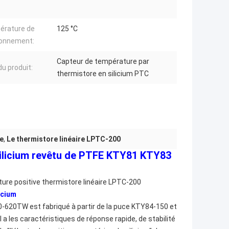
érature de
125 °C
ionnement:
Capteur de température par
u produit:
thermistore en silicium PTC
ve
,
Le thermistore linéaire LPTC-200
ilicium revêtu de PTFE KTY81 KTY83
ure positive thermistore linéaire LPTC-200
icium
-620TW est fabriqué à partir de la puce KTY84-150 et
a les caractéristiques de réponse rapide, de stabilité