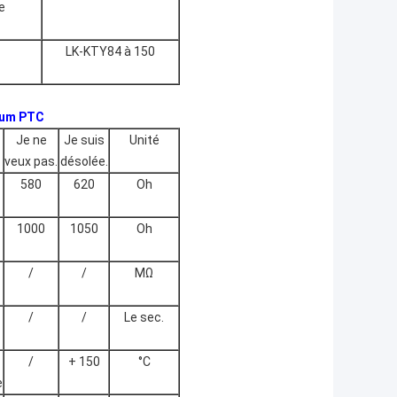
e
LK-KTY84 à 150
cium PTC
Je ne
Je suis
Unité
.
veux pas.
désolée.
580
620
Oh
1000
1050
Oh
/
/
MΩ
/
/
Le sec.
/
+ 150
°C
e