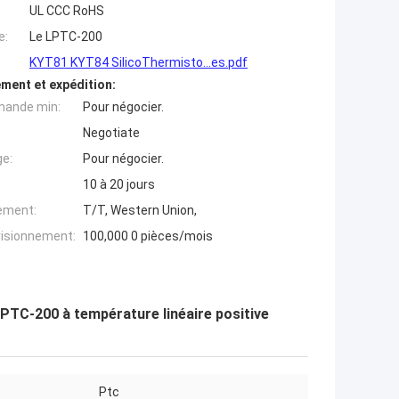
UL CCC RoHS
e:
Le LPTC-200
KYT81 KYT84 SilicoThermisto...es.pdf
ment et expédition:
mande min:
Pour négocier.
Negotiate
ge:
Pour négocier.
10 à 20 jours
iement:
T/T, Western Union,
visionnement:
100,000 0 pièces/mois
PTC-200 à température linéaire positive
Ptc