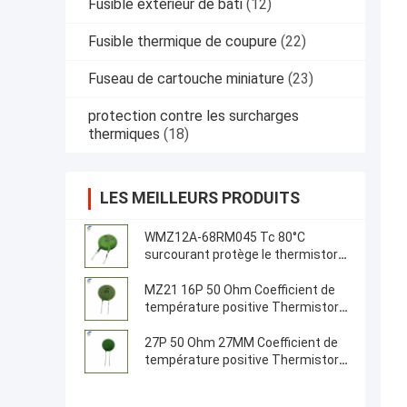
Fusible extérieur de bâti
(12)
Fusible thermique de coupure
(22)
Fuseau de cartouche miniature
(23)
protection contre les surcharges
thermiques
(18)
LES MEILLEURS PRODUITS
WMZ12A-68RM045 Tc 80°C
surcourant protège le thermistore
PTC
MZ21 16P 50 Ohm Coefficient de
température positive Thermistore
18 mm Résistance du thermistore
PTC
27P 50 Ohm 27MM Coefficient de
température positive Thermistor
PTC Thermistor Pour serveurs,
onduleurs, sources d'alimentation