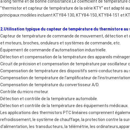
à long terme et de bonne consistance.Le coefficient de température de
"thermistor et capteur de température de la série KTY" est adapté
principaux modèles incluent KTY84-130, KTY84-150, KTY84-151 et K
2.Utilisation typique du capteur de température du thermistore au 
Capteur de température de commande de mouvement, détection et
et moteurs, broches, onduleurs et systèmes de commande, etc.
Équipement de commande d'automatisation industrielle.
Détection et compensation de la température des appareils ménager
Circuit de précision et compensation de température par oscillateur cr
Compensation de température des dispositifs semi-conducteurs au s
Compensation de température de l'amplificateur de l'instrumentation
Compensation de température du convertisseur A/D.
Contrôle du micro moteur.
Détection et contrôle de la température automobile.
Détection et contrôle de la température des équipements médicaux.
Les applications des thermistors PTC linéaires comprennent également 
refroidissement, le système de chauffage, la protection contre la sur
d'alimentation, les transducteurs, la télémétrie, les ordinateurs,appa