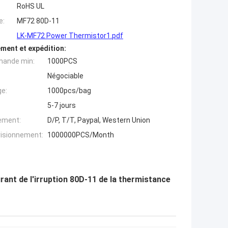
RoHS UL
e:
MF72 80D-11
LK-MF72 Power Thermistor1.pdf
ment et expédition:
mande min:
1000PCS
Négociable
ge:
1000pcs/bag
5-7 jours
iement:
D/P, T/T, Paypal, Western Union
visionnement:
1000000PCS/Month
ant de l'irruption 80D-11 de la thermistance