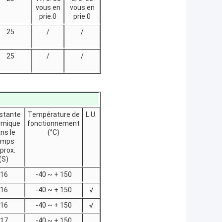
vous en
vous en
prie.0
prie.0
25
/
/
25
/
/
stante
Température de
L.U.
rmique
fonctionnement
ns le
(°C)
emps
prox.
(S)
16
-40 ~ + 150
16
-40 ~ + 150
√
16
-40 ~ + 150
√
17
-40 ~ + 150