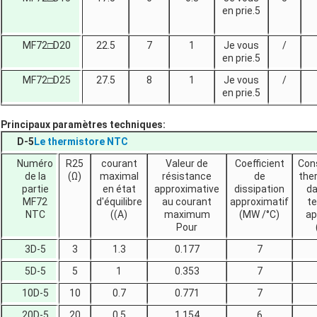
en prie.5
MF72□D20
22.5
7
1
Je vous
/
en prie.5
MF72□D25
27.5
8
1
Je vous
/
en prie.5
Principaux paramètres techniques:
D-5
Le thermistore NTC
Numéro
R25
courant
Valeur de
Coefficient
Con
de la
(Ω)
maximal
résistance
de
the
partie
en état
approximative
dissipation
da
MF72
d'équilibre
au courant
approximatif
t
NTC
((A)
maximum
(MW /°C)
ap
Pour
3D-5
3
1.3
0.177
7
5D-5
5
1
0.353
7
10D-5
10
0.7
0.771
7
20D-5
20
0.5
1.154
6