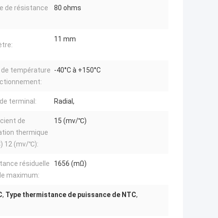
e de résistance
80 ohms
11 mm
tre:
 de température
-40°C à +150°C
nctionnement:
de terminal:
Radial,
icient de
15 (mv/℃)
ation thermique
) 12 (mv/℃):
tance résiduelle
1656 (mΩ)
lle maximum:
C
,
Type thermistance de puissance de NTC
,