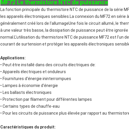
MF72 Le thermistore NTC de puissance
La fonction principale du thermistore NTC de puissance de la série M
les appareils électroniques sensibles.La connexion du MF72 en série à 
généralement créé lors de l'allumageUne fois le circuit allumé, le 
à une valeur très basse, la dissipation de puissance peut être ignoré
normal.L'utilisation du thermistore NTC de puissance MF72 est l'un d
courant de surtension et protéger les appareils électroniques sensi
Applications:
• Peut être installé dans des circuits électriques de:
• Appareils électriques et onduleurs
• Fournitures d'énergie ininterrompues
• Lampes à économie d'énergie
• Les ballasts électroniques
• Protection par filament pour différentes lampes
• Certains types de chauffe-eau
• Pour les circuits de puissance plus élevée par rapport au thermist
Caractéristiques du produit: