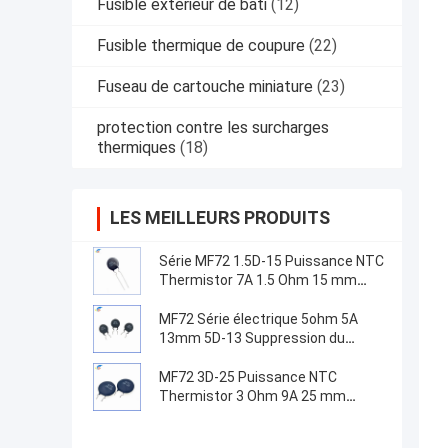
Fusible extérieur de bâti
(12)
Fusible thermique de coupure
(22)
Fuseau de cartouche miniature
(23)
protection contre les surcharges
thermiques
(18)
LES MEILLEURS PRODUITS
Série MF72 1.5D-15 Puissance NTC
Thermistor 7A 1.5 Ohm 15 mm
Convient pour la commutation de
l'alimentation électrique
MF72 Série électrique 5ohm 5A
13mm 5D-13 Suppression du
courant de surtension NTC
Thermistors pour équipement
MF72 3D-25 Puissance NTC
d'alimentation
Thermistor 3 Ohm 9A 25 mm
Convient pour la suppression du
courant de surtension à haute