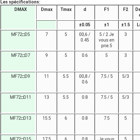
Les spécifications:
DMAX
Dmax
Tmax
d
F1
F2
De
±
0.05
±
1
±
1.5
L
MF72□D5
7
5
00,6 /
5 / 2 Je
3
0.45
vous en
prie.5
MF72□D7
9
5
0.6
5
3
MF72□D9
11
5.5
00,8 /
7.5 / 5
5/3
0.6
MF72□D11
13
5.5
0.8
7.5 / 5
5/3
MF72□D13
15.5
6
0.8
7.5
5
MF72□D15
17.5
6
0.8
Je vous
5