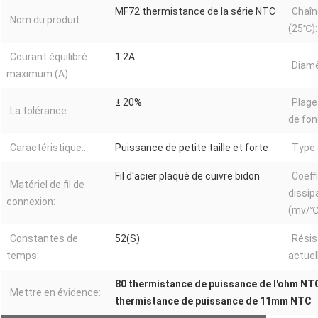
MF72 thermistance de la série NTC
Chaîn
Nom du produit:
(25℃):
Courant équilibré
1.2A
Diamè
maximum (A):
± 20%
Plage
La tolérance:
de fo
Caractéristique::
Puissance de petite taille et forte
Type 
Fil d'acier plaqué de cuivre bidon
Coeff
Matériel de fil de
dissip
connexion:
(mv/℃
Constantes de
52(S)
Résis
temps:
actue
80 thermistance de puissance de l'ohm NT
Mettre en évidence:
thermistance de puissance de 11mm NTC