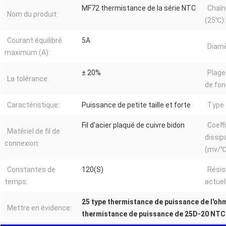
MF72 thermistance de la série NTC
Chaîn
Nom du produit:
(25℃):
Courant équilibré
5A
Diamè
maximum (A):
± 20%
Plage
La tolérance:
de fo
Caractéristique::
Puissance de petite taille et forte
Type 
Fil d'acier plaqué de cuivre bidon
Coeff
Matériel de fil de
dissip
connexion:
(mv/℃
Constantes de
120(S)
Résis
temps:
actue
25 type thermistance de puissance de l'o
Mettre en évidence:
thermistance de puissance de 25D-20 NTC