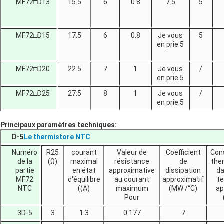
MF72□D13
15.5
6
0.8
7.5
5
MF72□D15
17.5
6
0.8
Je vous
5
en prie.5
MF72□D20
22.5
7
1
Je vous
/
en prie.5
MF72□D25
27.5
8
1
Je vous
/
en prie.5
Principaux paramètres techniques:
D-5
Le thermistore NTC
Numéro
R25
courant
Valeur de
Coefficient
Con
de la
(Ω)
maximal
résistance
de
the
partie
en état
approximative
dissipation
da
MF72
d'équilibre
au courant
approximatif
t
NTC
((A)
maximum
(MW /°C)
ap
Pour
3D-5
3
1.3
0.177
7