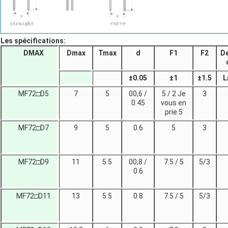
Les spécifications:
DMAX
Dmax
Tmax
d
F1
F2
De
±
0.05
±
1
±
1.5
L
MF72□D5
7
5
00,6 /
5 / 2 Je
3
0.45
vous en
prie.5
MF72□D7
9
5
0.6
5
3
MF72□D9
11
5.5
00,8 /
7.5 / 5
5/3
0.6
MF72□D11
13
5.5
0.8
7.5 / 5
5/3