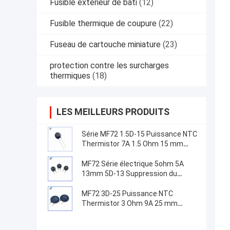
Fusible extérieur de bâti
(12)
Fusible thermique de coupure
(22)
Fuseau de cartouche miniature
(23)
protection contre les surcharges
thermiques
(18)
LES MEILLEURS PRODUITS
Série MF72 1.5D-15 Puissance NTC
Thermistor 7A 1.5 Ohm 15 mm
Convient pour la commutation de
l'alimentation électrique
MF72 Série électrique 5ohm 5A
13mm 5D-13 Suppression du
courant de surtension NTC
Thermistors pour équipement
MF72 3D-25 Puissance NTC
d'alimentation
Thermistor 3 Ohm 9A 25 mm
Convient pour la suppression du
courant de surtension à haute