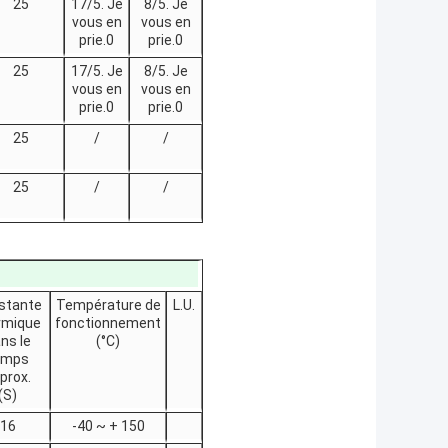
25
17/5. Je
8/5. Je
vous en
vous en
prie.0
prie.0
25
17/5. Je
8/5. Je
vous en
vous en
prie.0
prie.0
25
/
/
25
/
/
stante
Température de
L.U.
rmique
fonctionnement
ns le
(°C)
emps
prox.
(S)
16
-40 ~ + 150