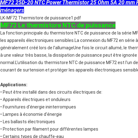
MF72 25D-20 NTC Power Thermistor 25 Ohm 5A 20 mm Pour 
ménagers
LK-MF72 Thermistore de puissance1.pdf
MF72 Le thermistore NTC de puissance
La fonction principale du thermistore NTC de puissance de la série M
les appareils électroniques sensibles.La connexion du MF72 en série à 
généralement créé lors de l'allumageUne fois le circuit allumé, le 
à une valeur très basse, la dissipation de puissance peut être ignoré
normal.L'utilisation du thermistore NTC de puissance MF72 est l'un d
courant de surtension et protéger les appareils électroniques sensi
Applications:
• Peut être installé dans des circuits électriques de:
• Appareils électriques et onduleurs
• Fournitures d'énergie ininterrompues
• Lampes à économie d'énergie
• Les ballasts électroniques
• Protection par filament pour différentes lampes
• Certains types de chauffe-eau