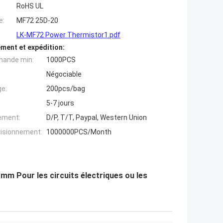
RoHS UL
e:
MF72 25D-20
LK-MF72 Power Thermistor1.pdf
ment et expédition:
mande min:
1000PCS
Négociable
ge:
200pcs/bag
5-7 jours
iement:
D/P, T/T, Paypal, Western Union
visionnement:
1000000PCS/Month
m Pour les circuits électriques ou les