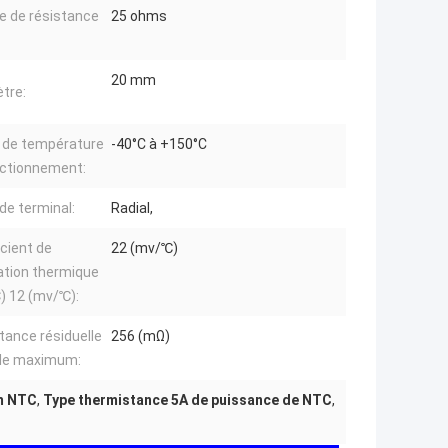
e de résistance
25 ohms
20 mm
tre:
 de température
-40°C à +150°C
nctionnement:
de terminal:
Radial,
icient de
22 (mv/℃)
ation thermique
) 12 (mv/℃):
tance résiduelle
256 (mΩ)
lle maximum:
hm NTC
,
Type thermistance 5A de puissance de NTC
,