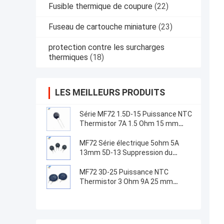
Fusible thermique de coupure
(22)
Fuseau de cartouche miniature
(23)
protection contre les surcharges
thermiques
(18)
LES MEILLEURS PRODUITS
Série MF72 1.5D-15 Puissance NTC
Thermistor 7A 1.5 Ohm 15 mm
Convient pour la commutation de
l'alimentation électrique
MF72 Série électrique 5ohm 5A
13mm 5D-13 Suppression du
courant de surtension NTC
Thermistors pour équipement
MF72 3D-25 Puissance NTC
d'alimentation
Thermistor 3 Ohm 9A 25 mm
Convient pour la suppression du
courant de surtension à haute
puissance