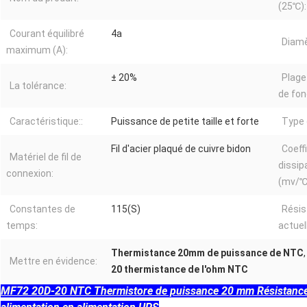
(25℃):
Courant équilibré
4a
Diamè
maximum (A):
± 20%
Plage
La tolérance:
de fo
Caractéristique::
Puissance de petite taille et forte
Type 
Fil d'acier plaqué de cuivre bidon
Coeff
Matériel de fil de
dissip
connexion:
(mv/℃
Constantes de
115(S)
Résis
temps:
actue
Thermistance 20mm de puissance de NTC
Mettre en évidence:
20 thermistance de l'ohm NTC
MF72 20D-20 NTC Thermistore de puissance 20 mm Résistance 