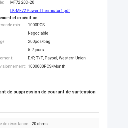
e:
MF72 20D-20
LK-MF72 Power Thermistor1.pdf
ement et expédition:
mande min:
1000PCS
Négociable
ge:
200pcs/bag
5-7 jours
iement:
D/P, T/T, Paypal, Western Union
ovisionnement:
1000000PCS/Month
nt de suppression de courant de surtension
e de résistance
20 ohms