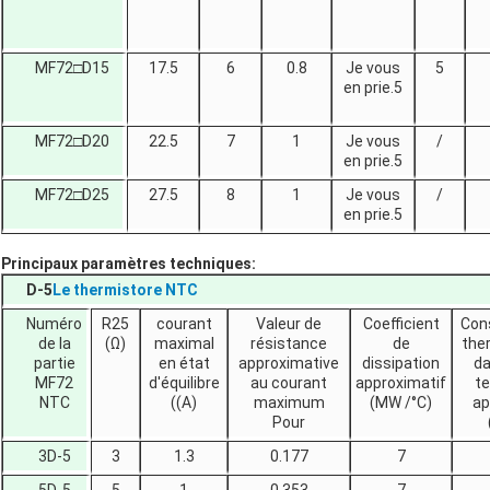
MF72□D15
17.5
6
0.8
Je vous
5
en prie.5
MF72□D20
22.5
7
1
Je vous
/
en prie.5
MF72□D25
27.5
8
1
Je vous
/
en prie.5
Principaux paramètres techniques:
D-5
Le thermistore NTC
Numéro
R25
courant
Valeur de
Coefficient
Con
de la
(Ω)
maximal
résistance
de
the
partie
en état
approximative
dissipation
da
MF72
d'équilibre
au courant
approximatif
t
NTC
((A)
maximum
(MW /°C)
ap
Pour
3D-5
3
1.3
0.177
7