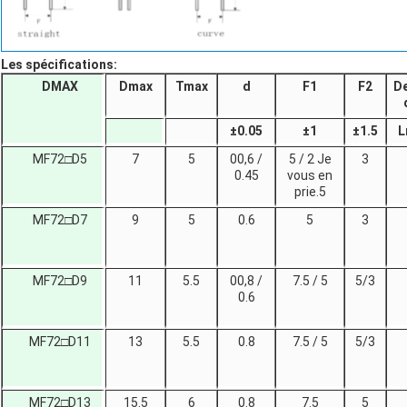
Les spécifications:
DMAX
Dmax
Tmax
d
F1
F2
De
±
0.05
±
1
±
1.5
L
MF72□D5
7
5
00,6 /
5 / 2 Je
3
0.45
vous en
prie.5
MF72□D7
9
5
0.6
5
3
MF72□D9
11
5.5
00,8 /
7.5 / 5
5/3
0.6
MF72□D11
13
5.5
0.8
7.5 / 5
5/3
MF72□D13
15.5
6
0.8
7.5
5