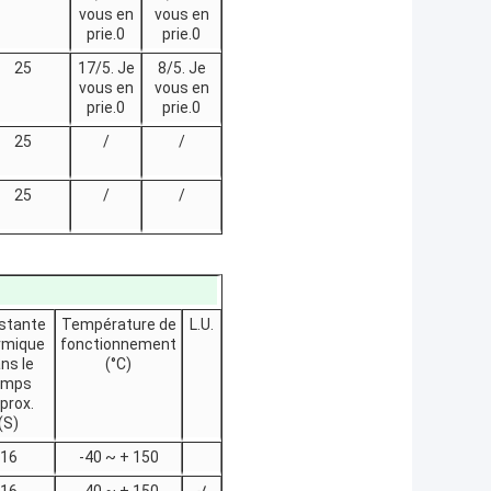
vous en
vous en
prie.0
prie.0
25
17/5. Je
8/5. Je
vous en
vous en
prie.0
prie.0
25
/
/
25
/
/
stante
Température de
L.U.
rmique
fonctionnement
ns le
(°C)
emps
prox.
(S)
16
-40 ~ + 150