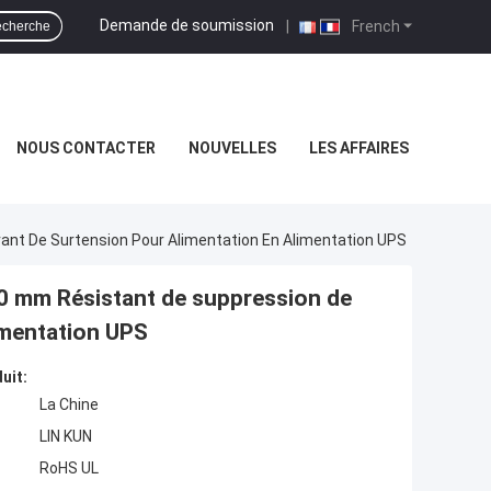
Demande de soumission
|
French
cherche
NOUS CONTACTER
NOUVELLES
LES AFFAIRES
nt De Surtension Pour Alimentation En Alimentation UPS
 mm Résistant de suppression de
imentation UPS
uit:
La Chine
LIN KUN
RoHS UL