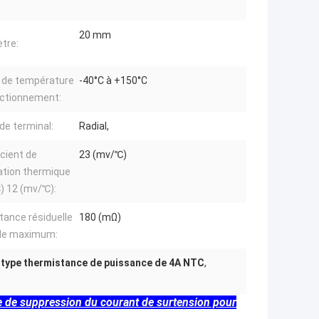
20 mm
tre:
 de température
-40°C à +150°C
nctionnement:
de terminal:
Radial,
icient de
23 (mv/℃)
ation thermique
) 12 (mv/℃):
tance résiduelle
180 (mΩ)
lle maximum:
,
type thermistance de puissance de 4A NTC
,
de suppression du courant de surtension pour