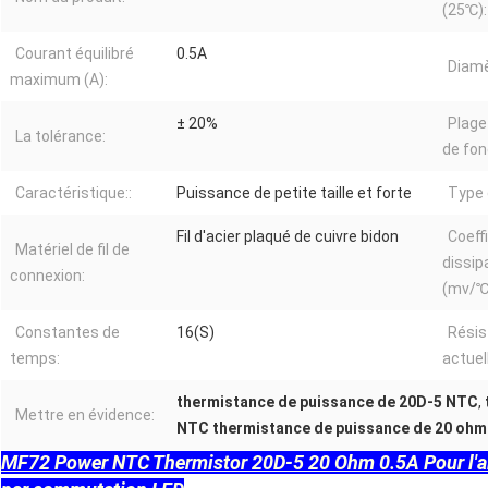
(25℃):
Courant équilibré
0.5A
Diamè
maximum (A):
± 20%
Plage
La tolérance:
de fo
Caractéristique::
Puissance de petite taille et forte
Type 
Fil d'acier plaqué de cuivre bidon
Coeff
Matériel de fil de
dissip
connexion:
(mv/℃
Constantes de
16(S)
Résis
temps:
actue
thermistance de puissance de 20D-5 NTC
,
Mettre en évidence:
NTC thermistance de puissance de 20 ohm
MF72 Power NTC Thermistor 20D-5 20 Ohm 0.5A Pour l'ali