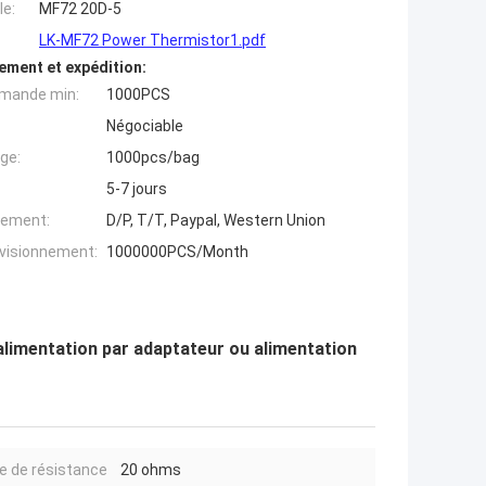
e:
MF72 20D-5
LK-MF72 Power Thermistor1.pdf
ement et expédition:
mande min:
1000PCS
Négociable
ge:
1000pcs/bag
5-7 jours
iement:
D/P, T/T, Paypal, Western Union
ovisionnement:
1000000PCS/Month
imentation par adaptateur ou alimentation
e de résistance
20 ohms