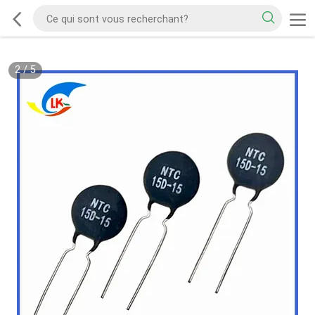
2
/
5