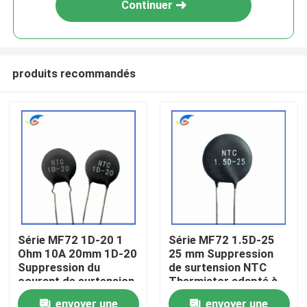
Continuer
produits recommandés
À la maison
Série MF72 1D-20 1
Série MF72 1.5D-25
Ohm 10A 20mm 1D-20
25 mm Suppression
Produits
Suppression du
de surtension NTC
courant de surtension
Thermistor adapté à
NTC Thermistor
la commutation de
vidéo
envoyer une
envoyer une