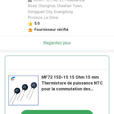
Room 101, No. 21, Huayuanzai
Road, Chongmei, Chashan Town,
Dongguan City, Guangdong
Province ,La Chine
5.0
Fournisseur vérifié
Regardez plus
MF72 15D-15 15 Ohm 15 mm
Thermistore de puissance NTC
pour la commutation des
sources d'alimentation et des
différents circuits
d'alimentation