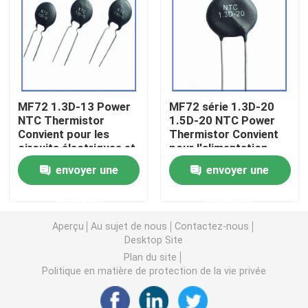
Puce de chauffage PTC
Thermistors NTC
MF72 1.3D-13 Power
MF72 série 1.3D-20
NTC Thermistor
1.5D-20 NTC Power
Thermistance de SMD NTC
Convient pour les
Thermistor Convient
circuits électriques et
pour l'alimentation
les appareils
électrique à haute
Le thermistore NTC de puissance
envoyer une
envoyer une
électroménagers
puissance
Suppression du
demande
demande
courant de surtension
Capteur de température de NTC
Aperçu
Au sujet de nous
Contactez-nous
Desktop Site
Varistance
Plan du site
Politique en matière de protection de la vie privée
Varistance CMS