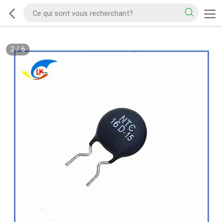
2
/
6