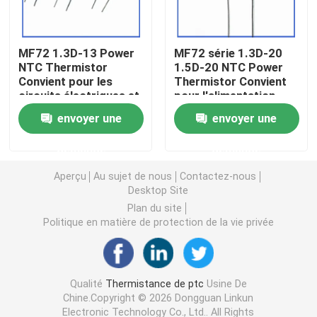
Puce de chauffage PTC
MF72 1.3D-13 Power
MF72 série 1.3D-20
NTC Thermistor
1.5D-20 NTC Power
Convient pour les
Thermistor Convient
Thermistors NTC
circuits électriques et
pour l'alimentation
les appareils
électrique à haute
envoyer une
envoyer une
électroménagers
puissance
Thermistance de SMD NTC
Suppression du
demande
demande
courant de surtension
Le thermistore NTC de puissance
Aperçu
Au sujet de nous
Contactez-nous
Desktop Site
Plan du site
Capteur de température de NTC
Politique en matière de protection de la vie privée
Varistance
Qualité
Thermistance de ptc
Usine De
Chine.Copyright © 2026 Dongguan Linkun
Varistance CMS
Electronic Technology Co., Ltd.. All Rights