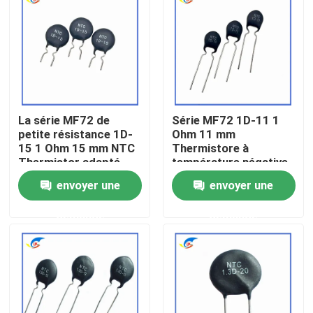
À propos de nous
Visite de l'usine
La série MF72 de
Série MF72 1D-11 1
Contrôle de la qualité
petite résistance 1D-
Ohm 11 mm
15 1 Ohm 15 mm NTC
Thermistore à
Thermistor adapté
température négative
Nous contacter
pour la commutation
pour l'alimentation
envoyer une
envoyer une
de l'adaptateur de
électrique
puissance
demande
demande
Nouvelles
Les affaires
Thermistance de ptc