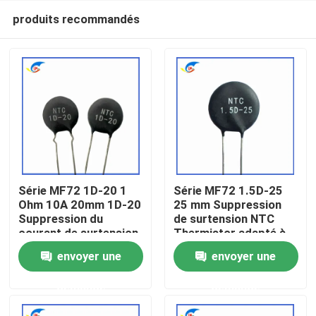
produits recommandés
Série MF72 1D-20 1
Série MF72 1.5D-25
Ohm 10A 20mm 1D-20
25 mm Suppression
Suppression du
de surtension NTC
À la maison
courant de surtension
Thermistor adapté à
NTC Thermistor
la commutation de
envoyer une
envoyer une
adapté à l'alimentation
l'alimentation Audio
Produits
électrique à haute
amplificateur
demande
demande
puissance
vidéo