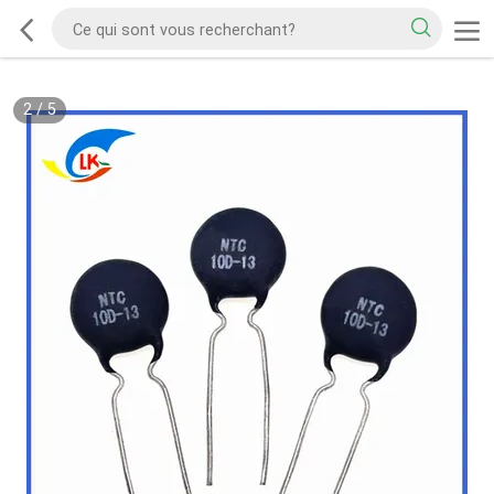
2
/
5