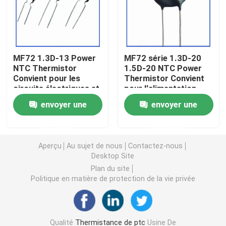
Puce de chauffage PTC
MF72 1.3D-13 Power
MF72 série 1.3D-20
Thermistors NTC
NTC Thermistor
1.5D-20 NTC Power
Convient pour les
Thermistor Convient
circuits électriques et
pour l'alimentation
Thermistance de SMD NTC
les appareils
électrique à haute
envoyer une
envoyer une
électroménagers
puissance
Suppression du
Le thermistore NTC de puissance
demande
demande
courant de surtension
Aperçu
Au sujet de nous
Contactez-nous
Capteur de température de NTC
Desktop Site
Plan du site
Politique en matière de protection de la vie privée
Varistance
Varistance CMS
Qualité
Thermistance de ptc
Usine De