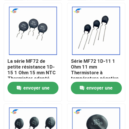
puissance
À propos de nous
Visite de l'usine
Contrôle de la qualité
La série MF72 de
Série MF72 1D-11 1
petite résistance 1D-
Ohm 11 mm
Nous contacter
15 1 Ohm 15 mm NTC
Thermistore à
Thermistor adapté
température négative
pour la commutation
pour l'alimentation
envoyer une
envoyer une
Nouvelles
de l'adaptateur de
électrique
puissance
demande
demande
Les affaires
Thermistance de ptc