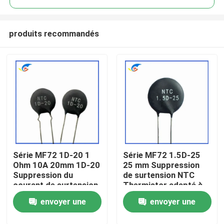
produits recommandés
Série MF72 1D-20 1
Série MF72 1.5D-25
À la maison
Ohm 10A 20mm 1D-20
25 mm Suppression
Suppression du
de surtension NTC
courant de surtension
Thermistor adapté à
Produits
NTC Thermistor
la commutation de
envoyer une
envoyer une
adapté à l'alimentation
l'alimentation Audio
électrique à haute
amplificateur
vidéo
demande
demande