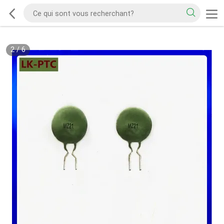
2
/
6