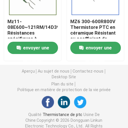
Puce de chauffage PTC
Mz11-
MZ6 300-600R800V
08E600~121RM/14D391
Thermistore PTC en
Résistances
céramique Résistant
Thermistors NTC
spécifiques à
au coefficient de
l'instrument électrique
température positive
envoyer une
envoyer une
pour les ballasts
Thermistance de SMD NTC
demande
demande
Le thermistore NTC de puissance
Aperçu
Au sujet de nous
Contactez-nous
Desktop Site
Plan du site
Capteur de température de NTC
Politique en matière de protection de la vie privée
Varistance
Qualité
Thermistance de ptc
Usine De
Chine.Copyright © 2026 Dongguan Linkun
Varistance CMS
Electronic Technology Co., Ltd.. All Rights