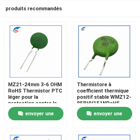
produits recommandés
MZ21-24mm 3-6 OHM
Thermistore à
RoHS Thermistor PTC
coefficient thermique
léger pour la
positif stable WMZ12-
À la maison
protection contre le
85BHV151NRoHS
surcourant
pour la protection
envoyer une
envoyer une
Thermistor à
contre le surcourant
Produits
coefficient thermique
Certifié compatible
demande
demande
positif stable
RoHS
vidéo