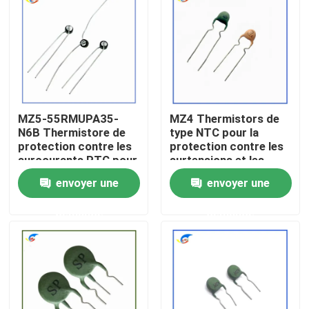
À propos de nous
Visite de l'usine
MZ5-55RMUPA35-
MZ4 Thermistors de
Contrôle de la qualité
N6B Thermistore de
type NTC pour la
protection contre les
protection contre les
surcourants PTC pour
surtensions et les
Nous contacter
les produits de
surcharges
envoyer une
envoyer une
contrôle du vent
demande
demande
Nouvelles
Les affaires
Thermistance de ptc