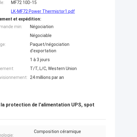
e:
MF72 10D-15
LK-MF72 Power Thermistor1.pdf
ement et expédition:
mande min:
Négociation
Négociable
ge:
Paquet/négociation
d'exportation
1 à 3 jours
iement:
T/T, L/C, Western Union
ovisionnement:
24 millions par an
a protection de l'alimentation UPS, spot
Composition céramique
ologie: