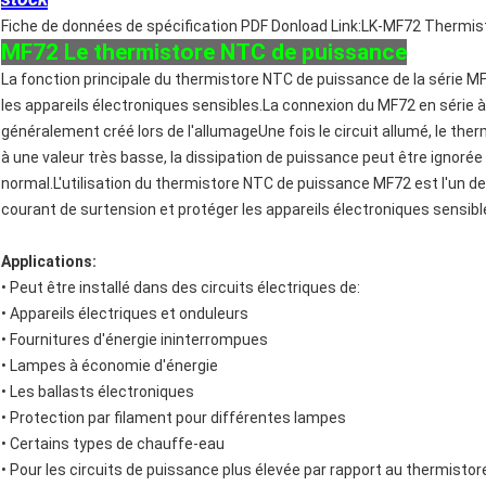
Fiche de données de spécification PDF Donload Link:
LK-MF72 Thermist
MF72 Le thermistore NTC de puissance
La fonction principale du thermistore NTC de puissance de la série M
les appareils électroniques sensibles.La connexion du MF72 en série à 
généralement créé lors de l'allumageUne fois le circuit allumé, le 
à une valeur très basse, la dissipation de puissance peut être ignoré
normal.L'utilisation du thermistore NTC de puissance MF72 est l'un d
courant de surtension et protéger les appareils électroniques sensi
Applications:
• Peut être installé dans des circuits électriques de:
• Appareils électriques et onduleurs
• Fournitures d'énergie ininterrompues
• Lampes à économie d'énergie
• Les ballasts électroniques
• Protection par filament pour différentes lampes
• Certains types de chauffe-eau
• Pour les circuits de puissance plus élevée par rapport au thermist