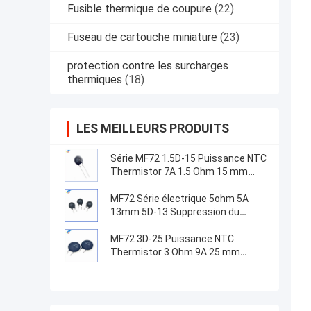
Fusible thermique de coupure
(22)
Fuseau de cartouche miniature
(23)
protection contre les surcharges
thermiques
(18)
LES MEILLEURS PRODUITS
Série MF72 1.5D-15 Puissance NTC
Thermistor 7A 1.5 Ohm 15 mm
Convient pour la commutation de
l'alimentation électrique
MF72 Série électrique 5ohm 5A
13mm 5D-13 Suppression du
courant de surtension NTC
Thermistors pour équipement
MF72 3D-25 Puissance NTC
d'alimentation
Thermistor 3 Ohm 9A 25 mm
Convient pour la suppression du
courant de surtension à haute
puissance