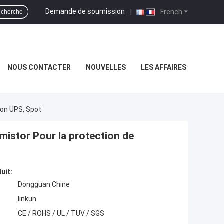
Demande de soumission
|
French
cherche
NOUS CONTACTER
NOUVELLES
LES AFFAIRES
ion UPS, Spot
istor Pour la protection de
uit:
Dongguan Chine
linkun
CE / ROHS / UL / TUV / SGS