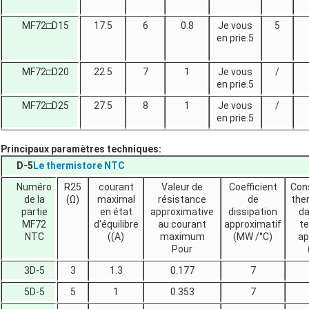
MF72□D15
17.5
6
0.8
Je vous
5
en prie.5
MF72□D20
22.5
7
1
Je vous
/
en prie.5
MF72□D25
27.5
8
1
Je vous
/
en prie.5
Principaux paramètres techniques:
D-5
Le thermistore NTC
Numéro
R25
courant
Valeur de
Coefficient
Con
de la
(Ω)
maximal
résistance
de
the
partie
en état
approximative
dissipation
da
MF72
d'équilibre
au courant
approximatif
t
NTC
((A)
maximum
(MW /°C)
ap
Pour
3D-5
3
1.3
0.177
7
5D-5
5
1
0.353
7