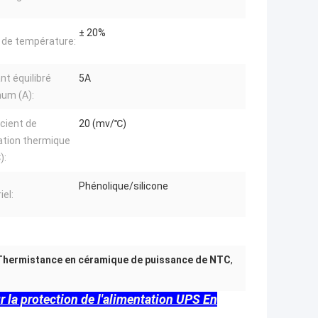
± 20%
 de température:
nt équilibré
5A
um (A):
icient de
20 (mv/℃)
ation thermique
):
Phénolique/silicone
iel:
Thermistance en céramique de puissance de NTC
,
la protection de l'alimentation UPS En