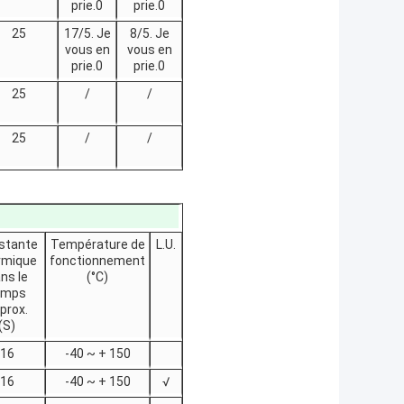
prie.0
prie.0
25
17/5. Je
8/5. Je
vous en
vous en
prie.0
prie.0
25
/
/
25
/
/
stante
Température de
L.U.
rmique
fonctionnement
ns le
(°C)
emps
prox.
(S)
16
-40 ~ + 150
16
-40 ~ + 150
√