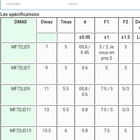
Les spécifications:
DMAX
Dmax
Tmax
d
F1
F2
De
±
0.05
±
1
±
1.5
L
MF72□D5
7
5
00,6 /
5 / 2 Je
3
0.45
vous en
prie.5
MF72□D7
9
5
0.6
5
3
MF72□D9
11
5.5
00,8 /
7.5 / 5
5/3
0.6
MF72□D11
13
5.5
0.8
7.5 / 5
5/3
MF72□D13
15.5
6
0.8
7.5
5