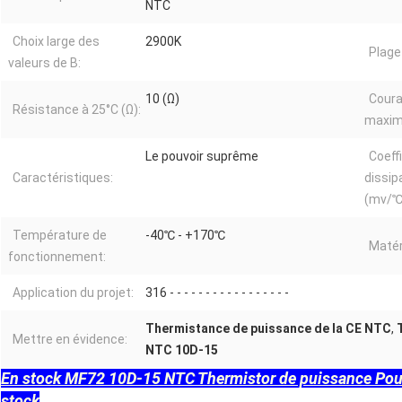
NTC
Choix large des
2900K
Plage
valeurs de B:
10 (Ω)
Coura
Résistance à 25°C (Ω):
maxim
Le pouvoir suprême
Coeff
Caractéristiques:
dissip
(mv/℃
Température de
-40℃ - +170℃
Matér
fonctionnement:
Application du projet:
316 - - - - - - - - - - - - - - - - -
Thermistance de puissance de la CE NTC
,
Mettre en évidence:
NTC 10D-15
En stock MF72 10D-15 NTC Thermistor de puissance Pour 
stock