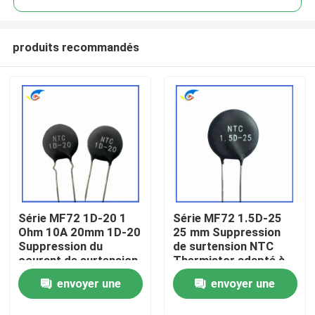
produits recommandés
Série MF72 1D-20 1
Série MF72 1.5D-25
À la maison
Ohm 10A 20mm 1D-20
25 mm Suppression
Suppression du
de surtension NTC
courant de surtension
Thermistor adapté à
Produits
NTC Thermistor
la commutation de
envoyer une
envoyer une
adapté à l'alimentation
l'alimentation Audio
électrique à haute
amplificateur
vidéo
demande
demande