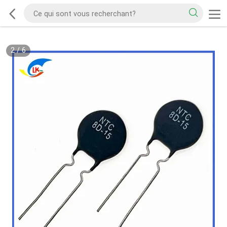
2
/
6