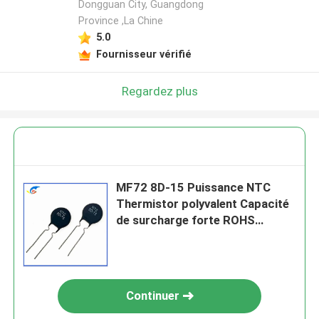
Dongguan City, Guangdong
Province ,La Chine
5.0
Fournisseur vérifié
Regardez plus
MF72 8D-15 Puissance NTC
Thermistor polyvalent Capacité
de surcharge forte ROHS
Convient pour la protection
contre les surtensions du circuit
électrique
Continuer