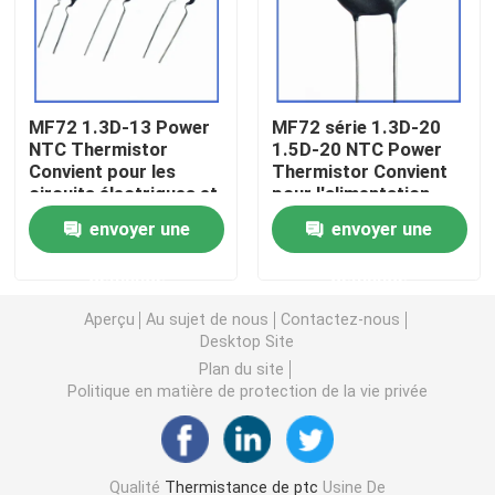
Puce de chauffage PTC
MF72 1.3D-13 Power
MF72 série 1.3D-20
Thermistors NTC
NTC Thermistor
1.5D-20 NTC Power
Convient pour les
Thermistor Convient
circuits électriques et
pour l'alimentation
Thermistance de SMD NTC
les appareils
électrique à haute
envoyer une
envoyer une
électroménagers
puissance
Suppression du
Le thermistore NTC de puissance
demande
demande
courant de surtension
Aperçu
Au sujet de nous
Contactez-nous
Capteur de température de NTC
Desktop Site
Plan du site
Politique en matière de protection de la vie privée
Varistance
Varistance CMS
Qualité
Thermistance de ptc
Usine De