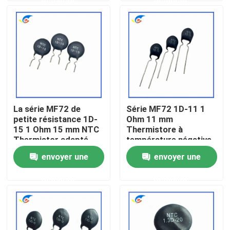
puissance
À propos de nous
Visite de l'usine
Contrôle de la qualité
La série MF72 de
Série MF72 1D-11 1
petite résistance 1D-
Ohm 11 mm
Nous contacter
15 1 Ohm 15 mm NTC
Thermistore à
Thermistor adapté
température négative
pour la commutation
pour l'alimentation
envoyer une
envoyer une
Nouvelles
de l'adaptateur de
électrique
puissance
demande
demande
Les affaires
Thermistance de ptc