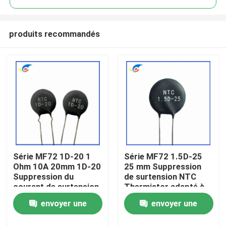
produits recommandés
Série MF72 1D-20 1
Série MF72 1.5D-25
À la maison
Ohm 10A 20mm 1D-20
25 mm Suppression
Suppression du
de surtension NTC
courant de surtension
Thermistor adapté à
Produits
NTC Thermistor
la commutation de
envoyer une
envoyer une
adapté à l'alimentation
l'alimentation Audio
électrique à haute
amplificateur
vidéo
demande
demande