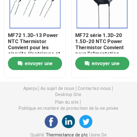
Puce de chauffage PTC
MF72 1.3D-13 Power
MF72 série 1.3D-20
Thermistors NTC
NTC Thermistor
1.5D-20 NTC Power
Convient pour les
Thermistor Convient
circuits électriques et
pour l'alimentation
Thermistance de SMD NTC
les appareils
électrique à haute
envoyer une
envoyer une
électroménagers
puissance
Suppression du
Le thermistore NTC de puissance
demande
demande
courant de surtension
Aperçu
Au sujet de nous
Contactez-nous
Capteur de température de NTC
Desktop Site
Plan du site
Politique en matière de protection de la vie privée
Varistance
Varistance CMS
Qualité
Thermistance de ptc
Usine De