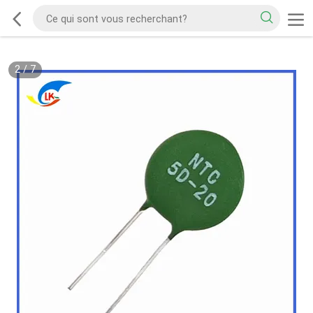
2
/
7