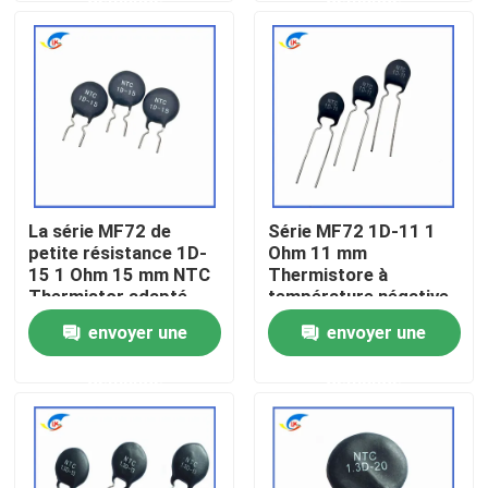
puissance
À propos de nous
Visite de l'usine
Contrôle de la qualité
La série MF72 de
Série MF72 1D-11 1
petite résistance 1D-
Ohm 11 mm
Nous contacter
15 1 Ohm 15 mm NTC
Thermistore à
Thermistor adapté
température négative
pour la commutation
pour l'alimentation
envoyer une
envoyer une
Nouvelles
de l'adaptateur de
électrique
puissance
demande
demande
Les affaires
Thermistance de ptc