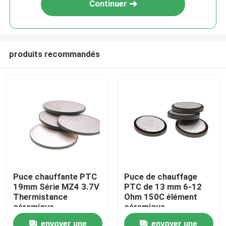
Continuer
produits recommandés
À la maison
Puce chauffante PTC
Puce de chauffage
19mm Série MZ4 3.7V
PTC de 13 mm 6-12
Produits
Thermistance
Ohm 150C élément
céramique
céramique
vidéo
envoyer une
envoyer une