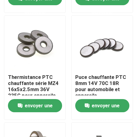
demande
demande
À propos de nous
Visite de l'usine
Contrôle de la qualité
Nous contacter
Thermistance PTC
Puce chauffante PTC
chauffante série MZ4
8mm 14V 70C 18R
16x5x2.5mm 36V
pour automobile et
Nouvelles
235C pour appareils
appareils
automobiles
électroménagers
envoyer une
envoyer une
Les affaires
demande
demande
Thermistance de ptc