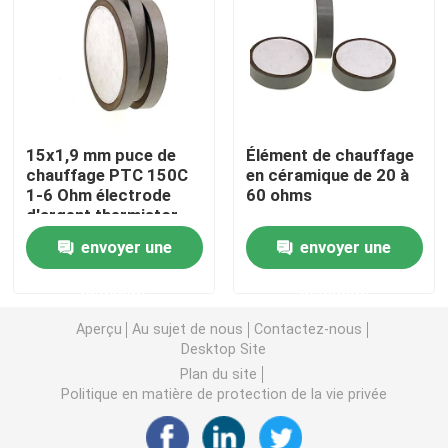
Puce de chauffage PTC
Thermistors NTC
15x1,9 mm puce de
Élément de chauffage
chauffage PTC 150C
en céramique de 20 à
Thermistance de SMD NTC
1-6 Ohm électrode
60 ohms
d'argent thermistor
Le thermistore NTC de puissance
envoyer une
envoyer une
demande
demande
Capteur de température de NTC
Aperçu
Au sujet de nous
Contactez-nous
Desktop Site
Varistance
Plan du site
Politique en matière de protection de la vie privée
Varistance CMS