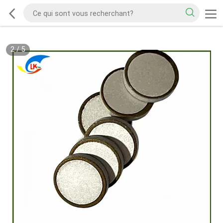
2
/
5