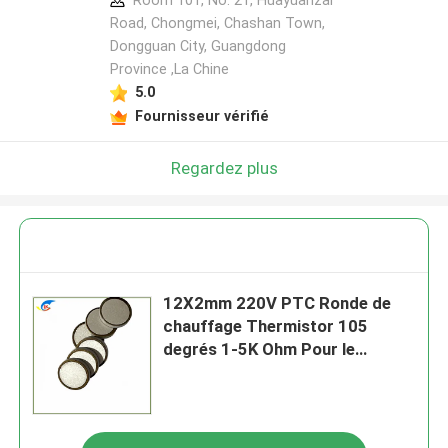
Room 101, No. 21, Huayuanzai
Road, Chongmei, Chashan Town,
Dongguan City, Guangdong
Province ,La Chine
5.0
Fournisseur vérifié
Regardez plus
12X2mm 220V PTC Ronde de
chauffage Thermistor 105
degrés 1-5K Ohm Pour le
chauffage de l'actionneur
électrique