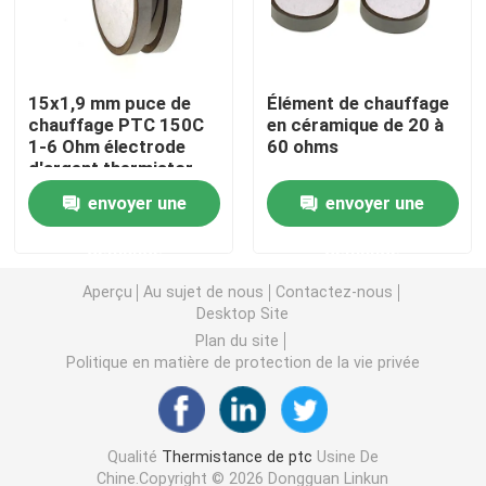
Puce de chauffage PTC
15x1,9 mm puce de
Élément de chauffage
chauffage PTC 150C
en céramique de 20 à
Thermistors NTC
1-6 Ohm électrode
60 ohms
d'argent thermistor
Thermistance de SMD NTC
envoyer une
envoyer une
demande
demande
Le thermistore NTC de puissance
Aperçu
Au sujet de nous
Contactez-nous
Desktop Site
Capteur de température de NTC
Plan du site
Politique en matière de protection de la vie privée
Varistance
Qualité
Thermistance de ptc
Usine De
Varistance CMS
Chine.Copyright © 2026 Dongguan Linkun