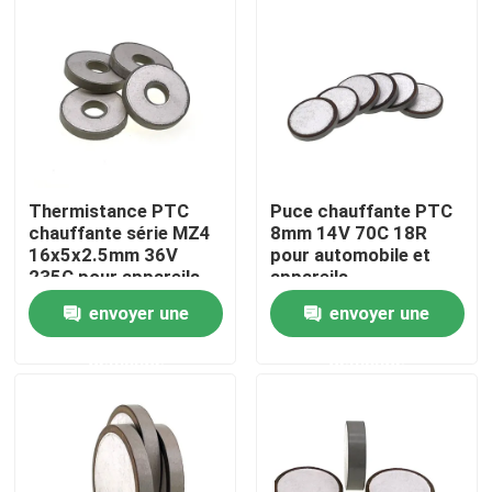
À propos de nous
Visite de l'usine
Contrôle de la qualité
Thermistance PTC
Puce chauffante PTC
chauffante série MZ4
8mm 14V 70C 18R
16x5x2.5mm 36V
pour automobile et
Nous contacter
235C pour appareils
appareils
automobiles
électroménagers
envoyer une
envoyer une
Nouvelles
demande
demande
Les affaires
Thermistance de ptc