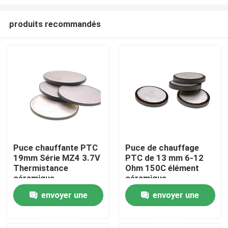
produits recommandés
Puce chauffante PTC
Puce de chauffage
19mm Série MZ4 3.7V
PTC de 13 mm 6-12
À la maison
Thermistance
Ohm 150C élément
céramique
céramique
Produits
envoyer une
envoyer une
demande
demande
vidéo