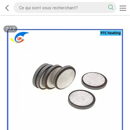
2
/
7