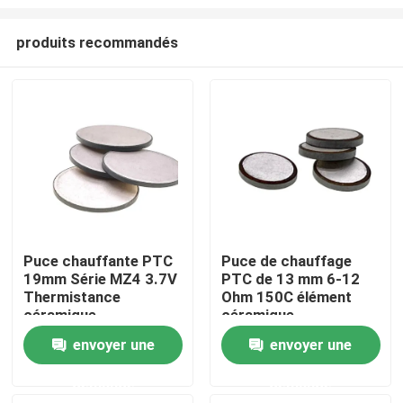
produits recommandés
Puce chauffante PTC
Puce de chauffage
19mm Série MZ4 3.7V
PTC de 13 mm 6-12
À la maison
Thermistance
Ohm 150C élément
céramique
céramique
Produits
envoyer une
envoyer une
demande
demande
vidéo