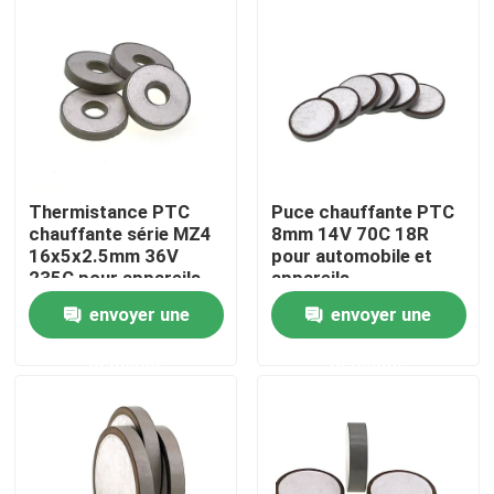
À propos de nous
Visite de l'usine
Contrôle de la qualité
Thermistance PTC
Puce chauffante PTC
chauffante série MZ4
8mm 14V 70C 18R
16x5x2.5mm 36V
pour automobile et
Nous contacter
235C pour appareils
appareils
automobiles
électroménagers
envoyer une
envoyer une
Nouvelles
demande
demande
Les affaires
Thermistance de ptc