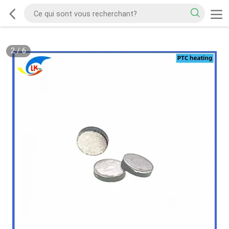
2
/
6