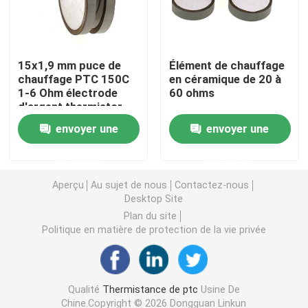
Puce de chauffage PTC
15x1,9 mm puce de
Élément de chauffage
chauffage PTC 150C
en céramique de 20 à
Thermistors NTC
1-6 Ohm électrode
60 ohms
d'argent thermistor
Thermistance de SMD NTC
envoyer une
envoyer une
demande
demande
Le thermistore NTC de puissance
Aperçu
Au sujet de nous
Contactez-nous
Desktop Site
Capteur de température de NTC
Plan du site
Politique en matière de protection de la vie privée
Varistance
Qualité
Thermistance de ptc
Usine De
Varistance CMS
Chine.Copyright © 2026 Dongguan Linkun