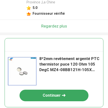
Province ,La Chine
5.0
Fournisseur vérifié
Regardez plus
8*2mm revêtement argenté PTC
thermistor puce 120 Ohm 105
DegC MZ4-08BB121H-105X
élément de chauffage rond
Continuer