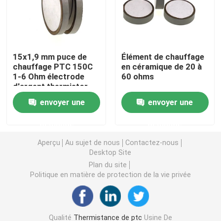
Puce de chauffage PTC
15x1,9 mm puce de
Élément de chauffage
Thermistors NTC
chauffage PTC 150C
en céramique de 20 à
1-6 Ohm électrode
60 ohms
d'argent thermistor
Thermistance de SMD NTC
envoyer une
envoyer une
Le thermistore NTC de puissance
demande
demande
Aperçu
Au sujet de nous
Contactez-nous
Capteur de température de NTC
Desktop Site
Plan du site
Politique en matière de protection de la vie privée
Varistance
Varistance CMS
Qualité
Thermistance de ptc
Usine De