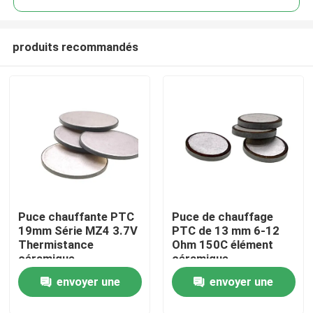
produits recommandés
Puce chauffante PTC
Puce de chauffage
À la maison
19mm Série MZ4 3.7V
PTC de 13 mm 6-12
Thermistance
Ohm 150C élément
céramique
céramique
Produits
envoyer une
envoyer une
vidéo
demande
demande