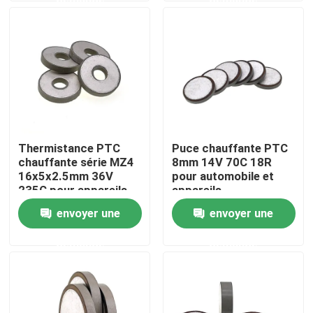
À propos de nous
Visite de l'usine
Contrôle de la qualité
Thermistance PTC
Puce chauffante PTC
chauffante série MZ4
8mm 14V 70C 18R
Nous contacter
16x5x2.5mm 36V
pour automobile et
235C pour appareils
appareils
automobiles
électroménagers
envoyer une
envoyer une
Nouvelles
demande
demande
Les affaires
Thermistance de ptc