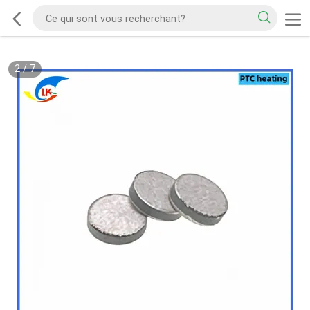
2
/
7