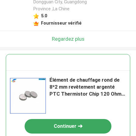
Dongguan City, Guangdong
Province ,La Chine
5.0
Fournisseur vérifié
Regardez plus
Élément de chauffage rond de
8*2 mm revêtement argenté
PTC Thermistor Chip 120 Ohm
105 DegC MZ4-08BB121H-X
Continuer