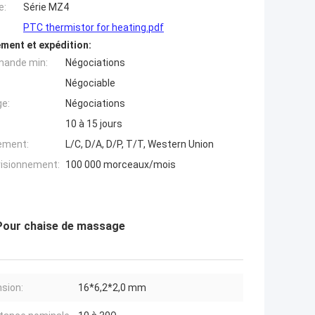
e:
Série MZ4
PTC thermistor for heating.pdf
ment et expédition:
mande min:
Négociations
Négociable
ge:
Négociations
10 à 15 jours
iement:
L/C, D/A, D/P, T/T, Western Union
visionnement:
100 000 morceaux/mois
 Pour chaise de massage
sion:
16*6,2*2,0 mm