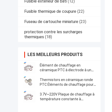
Fusible extérieur de bâti
(12)
Fusible thermique de coupure
(22)
Fuseau de cartouche miniature
(23)
protection contre les surcharges
thermiques
(18)
LES MEILLEURS PRODUITS
Élément de chauffage en
céramique PTC à électrode à un
seul côté pour le chauffage
compact
Thermistors en céramique ronde
PTC Éléments de chauffage pour
le ménage et l'industrie
automobile Pellets de qualité
3.7V~220V Plaque de chauffage à
supérieure
température constante à
électrode d'argent