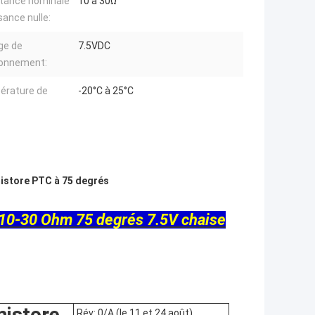
tance nominale
10 à 30Ω
sance nulle:
ge de
7.5VDC
ionnement:
érature de
-20°C à 25°C
:
istore PTC à 75 degrés
10-30 Ohm 75 degrés 7.5V chaise
istore
Rév: 0/A (le 11 et 24 août)