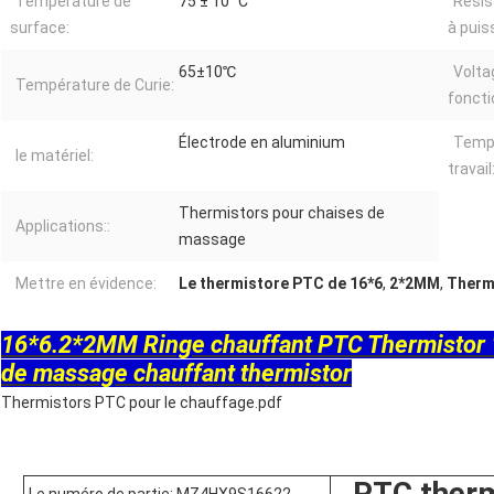
Température de
75 ± 10 °C
Résis
surface:
à puis
65±10℃
Volta
Température de Curie:
fonct
Électrode en aluminium
Temp
le matériel:
travail
Thermistors pour chaises de
Applications::
massage
Mettre en évidence:
Le thermistore PTC de 16*6
,
2*2MM
,
Therm
16*6.2*2MM Ringe chauffant PTC Thermistor 
de massage chauffant thermistor
Thermistors PTC pour le chauffage.pdf
PTC therm