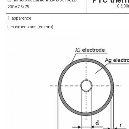
Le numéro de partie: MZ4HX9S16622-
10 à 30
20SV7.5/75
1. apparence
Les dimensions (en mm)