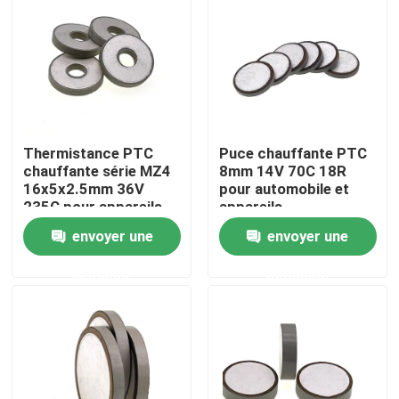
À propos de nous
Visite de l'usine
Thermistance PTC
Puce chauffante PTC
Contrôle de la qualité
chauffante série MZ4
8mm 14V 70C 18R
16x5x2.5mm 36V
pour automobile et
235C pour appareils
appareils
Nous contacter
automobiles
électroménagers
envoyer une
envoyer une
demande
demande
Nouvelles
Les affaires
Thermistance de ptc