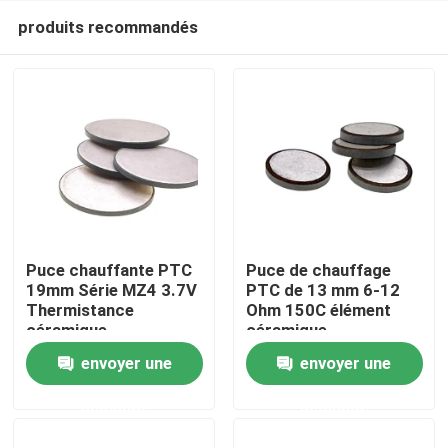
produits recommandés
Puce chauffante PTC
Puce de chauffage
19mm Série MZ4 3.7V
PTC de 13 mm 6-12
Thermistance
Ohm 150C élément
À la maison
céramique
céramique
envoyer une
envoyer une
Produits
demande
demande
vidéo