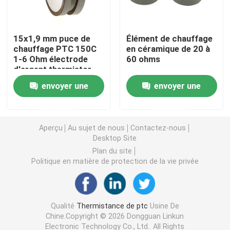
Puce de chauffage PTC
15x1,9 mm puce de
Élément de chauffage
chauffage PTC 150C
en céramique de 20 à
1-6 Ohm électrode
60 ohms
Thermistors NTC
d'argent thermistor
envoyer une
envoyer une
Thermistance de SMD NTC
demande
demande
Le thermistore NTC de puissance
Aperçu
Au sujet de nous
Contactez-nous
Desktop Site
Plan du site
Capteur de température de NTC
Politique en matière de protection de la vie privée
Varistance
Qualité
Thermistance de ptc
Usine De
Chine.Copyright © 2026 Dongguan Linkun
Varistance CMS
Electronic Technology Co., Ltd.. All Rights