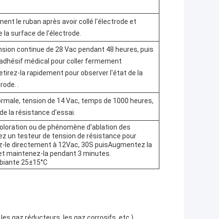
nt le ruban après avoir collé l'électrode et
 la surface de l'électrode.
nsion continue de 28 Vac pendant 48 heures, puis
n adhésif médical pour coller fermement
retirez-la rapidement pour observer l'état de la
rode. .
rmale, tension de 14 Vac, temps de 1000 heures,
de la résistance d'essai.
écoloration ou de phénomène d'ablation des
sez un testeur de tension de résistance pour
z-le directement à 12Vac, 30S puisAugmentez la
et maintenez-la pendant 3 minutes.
biante 25±15°C
es gaz réducteurs, les gaz corrosifs, etc.)