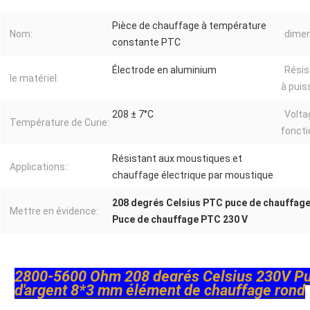
Pièce de chauffage à température
Nom:
dimen
constante PTC
Électrode en aluminium
Résis
le matériel:
à puis
208 ± 7°C
Volta
Température de Curie:
fonct
Résistant aux moustiques et
Applications::
chauffage électrique par moustique
208 degrés Celsius PTC puce de chauffag
Mettre en évidence:
Puce de chauffage PTC 230 V
2800-5600 Ohm 208 degrés Celsius 230V Pu
d'argent 8*3 mm élément de chauffage rond