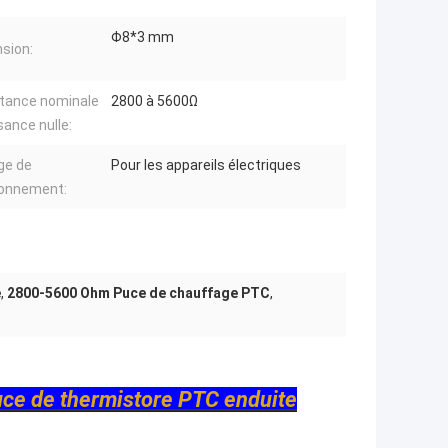
Φ8*3 mm
sion:
tance nominale
2800 à 5600Ω
sance nulle:
ge de
Pour les appareils électriques
ionnement:
e
,
2800-5600 Ohm Puce de chauffage PTC
,
ce de thermistore PTC enduite