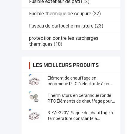
Fusible extérieur de bâti
(12)
Fusible thermique de coupure
(22)
Fuseau de cartouche miniature
(23)
protection contre les surcharges
thermiques
(18)
LES MEILLEURS PRODUITS
Élément de chauffage en
céramique PTC à électrode à un
seul côté pour le chauffage
compact
Thermistors en céramique ronde
PTC Éléments de chauffage pour
le ménage et l'industrie
automobile Pellets de qualité
3.7V~220V Plaque de chauffage à
supérieure
température constante à
électrode d'argent