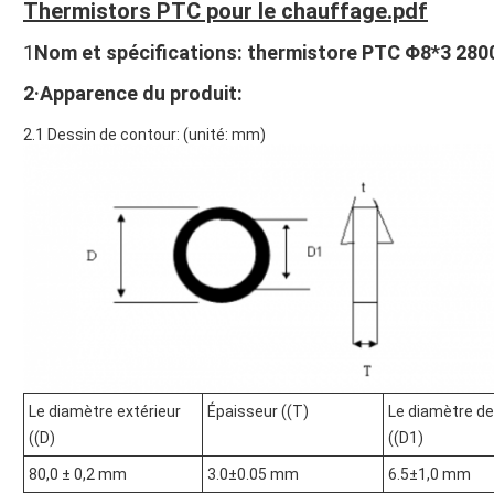
Thermistors PTC pour le chauffage.pdf
1
Nom et spécifications: thermistore PTC Φ8*3 280
2·Apparence du produit:
2.1 Dessin de contour: (unité: mm)
Le diamètre extérieur
Épaisseur ((T)
Le diamètre de
((D)
((D1)
80,0 ± 0,2 mm
3.0±0.05 mm
6.5±1,0 mm