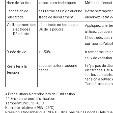
Nom de l'article
Indicateurs techniques
Méthode d'essai
L'adhésion de
est ferme et il n'y a aucune
Détachez rapideme
l'électrode
trace de décollement.
observez l'état de
Vieillissement des
L'électrode ne tombe pas.
Appliquez une te
électrodes
Ou de la poudre.
utilisez du ruba
Résultats:
l'électrode, puis 
surface de l'élect
Durée de vie
≤ ± 50%
à température no
taux de variation 
aucune rupture, aucune
Il n'y a pas de d
Résister à la
panne,
électrodes. Utili
tension
tester, connecte
tension à 60Vac 
Température am
4 Précautions à prendre lors de l' utilisation
4.1 Environnement d'utilisation
Température: 0°C+45°C
Humidité relative: ≤ 95% (25°C)
Pression atmosphérique: 70 à 106 Kpa, pas de gaz nocifs (tels que l