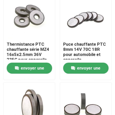
À propos de nous
Visite de l'usine
Thermistance PTC
Puce chauffante PTC
Contrôle de la qualité
chauffante série MZ4
8mm 14V 70C 18R
16x5x2.5mm 36V
pour automobile et
235C pour appareils
appareils
Nous contacter
automobiles
électroménagers
envoyer une
envoyer une
demande
demande
Nouvelles
Les affaires
Thermistance de ptc