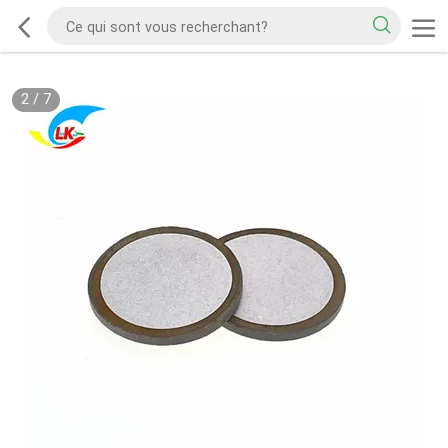
2
/
7