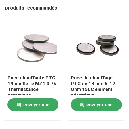
produits recommandés
Puce chauffante PTC
Puce de chauffage
19mm Série MZ4 3.7V
PTC de 13 mm 6-12
Thermistance
Ohm 150C élément
À la maison
céramique
céramique
envoyer une
envoyer une
Produits
demande
demande
vidéo