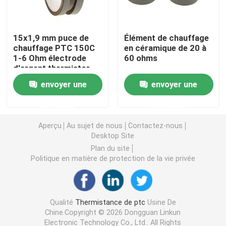
Puce de chauffage PTC
15x1,9 mm puce de
Élément de chauffage
chauffage PTC 150C
en céramique de 20 à
1-6 Ohm électrode
60 ohms
Thermistors NTC
d'argent thermistor
envoyer une
envoyer une
Thermistance de SMD NTC
demande
demande
Le thermistore NTC de puissance
Aperçu
Au sujet de nous
Contactez-nous
Desktop Site
Plan du site
Capteur de température de NTC
Politique en matière de protection de la vie privée
Varistance
Qualité
Thermistance de ptc
Usine De
Chine.Copyright © 2026 Dongguan Linkun
Varistance CMS
Electronic Technology Co., Ltd.. All Rights