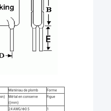
Matériau de plomb
Forme
min)
Métal en conserve
Figue
((mm)
24 AWG/Φ0.5
1