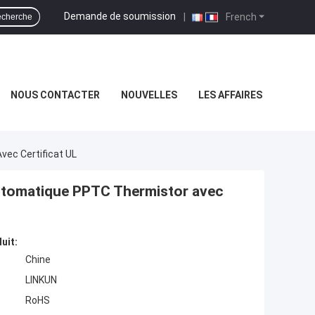
Demande de soumission
|
French
cherche
NOUS CONTACTER
NOUVELLES
LES AFFAIRES
vec Certificat UL
automatique PPTC Thermistor avec
uit:
Chine
LINKUN
RoHS