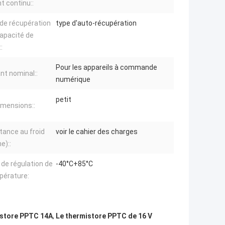
t continu::
de récupération
type d'auto-récupération
capacité de
:
Pour les appareils à commande
nt nominal::
numérique
petit
imensions::
tance au froid
voir le cahier des charges
e)::
 de régulation de
-40°C+85°C
pérature:
istore PPTC 14A
,
Le thermistore PPTC de 16 V