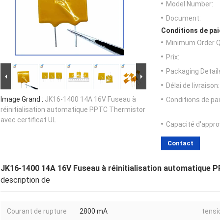
Model Number:
Document:
Conditions de pai
Minimum Order Q
Prix:
Packaging Detail
Délai de livraison:
Image Grand :
JK16-1400 14A 16V Fuseau à
Conditions de pa
réinitialisation automatique PPTC Thermistor
avec certificat UL
Capacité d'appr
Contact
JK16-1400 14A 16V Fuseau à réinitialisation automatique P
description de
Courant de rupture
2800 mA
tensi