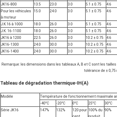
JK16-800
13.5
23.0
3.0
5.1 ± 0.75
4.6
Pour les véhicules
15.0
24.0
3.0
5.1 ± 0.75
4.6
à moteur
J.K.16 à 1000
18.0
26.0
3.0
5.1 ± 0.75
4.6
J.K. 16-1100
18.0
26.0
3.0
5.1 ± 0.75
4.6
JK16 à 1200
22.5
26.0
3.0
10.2 ± 0.75
4.6
JK16-1300
24.0
30.0
3.0
10.2 ± 0.75
4.6
JK16-1400
24.0
30.0
3.0
10.2 ± 0.75
4.6
Remarque: les dimensions dans les tableaux A, B et C sont les tailles
tolérance de ± 0,75
Tableau de dégradation thermique-IH(A)
Modèle
Température de fonctionnement maximale am
-40°C
-20°C
0°C
25°C
30°C
Série JK16
147%
132%
120 pour
100% du
90%
cent
produit