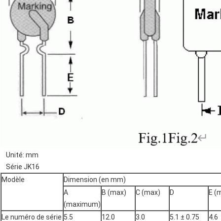
Unité: mm
Série JK16
Modèle
Dimension (en mm)
A
B (max)
C (max)
D
E (
(maximum)
Le numéro de série
5.5
12.0
3.0
5.1 ± 0.75
4.6