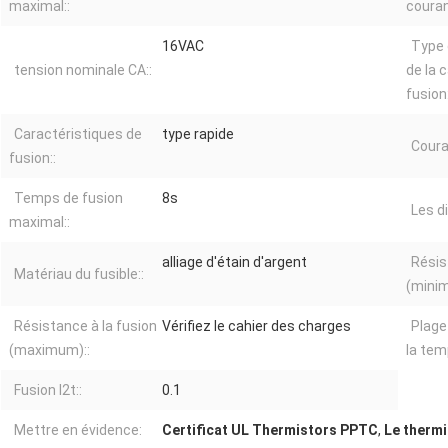
maximal::
couran
16VAC
Type 
tension nominale CA::
de la 
fusion:
Caractéristiques de
type rapide
Coura
fusion::
Temps de fusion
8s
Les d
maximal::
alliage d'étain d'argent
Résis
Matériau du fusible::
(minim
Résistance à la fusion
Vérifiez le cahier des charges
Plage
(maximum)::
la tem
Fusion I2t::
0.1
Mettre en évidence:
Certificat UL Thermistors PPTC
,
Le therm