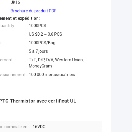
JK16
Brochure du produit PDF
ement et expédition:
uantity:
1000PCS
US $0.2 ~ 0.6 PCS
s:
1000PCS/Bag
5 à 7 jours
iement:
T/T, D/P, D/A, Western Union,
MoneyGram
ovisionnement:
100 000 morceaux/mois
PTC Thermistor avec certificat UL
on nominale en
16VDC