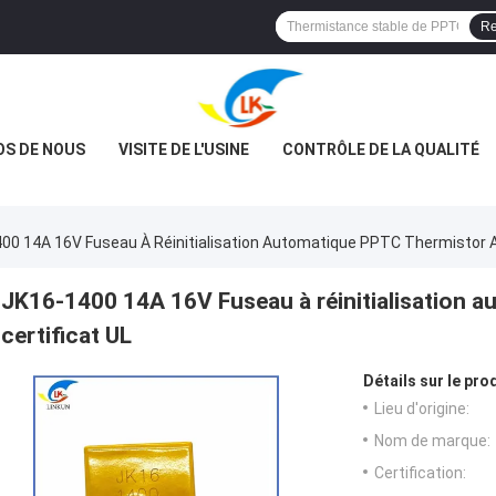
Re
OS DE NOUS
VISITE DE L'USINE
CONTRÔLE DE LA QUALITÉ
00 14A 16V Fuseau À Réinitialisation Automatique PPTC Thermistor A
JK16-1400 14A 16V Fuseau à réinitialisation 
certificat UL
Détails sur le prod
Lieu d'origine:
Nom de marque:
Certification: