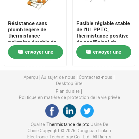
Puce de chauffage PTC
Résistance sans
Fusible réglable stable
plomb légère de
de l'UL PPTC,
thermistance
thermistance positive
Thermistors NTC
polymère durable de
de coefficient de
PPTC basse
température de
envoyer une
envoyer une
polymère
Thermistance de SMD NTC
demande
demande
Le thermistore NTC de puissance
Aperçu
Au sujet de nous
Contactez-nous
Desktop Site
Plan du site
Capteur de température de NTC
Politique en matière de protection de la vie privée
Varistance
Qualité
Thermistance de ptc
Usine De
Chine.Copyright © 2026 Dongguan Linkun
Varistance CMS
Electronic Technology Co., Ltd.. All Rights