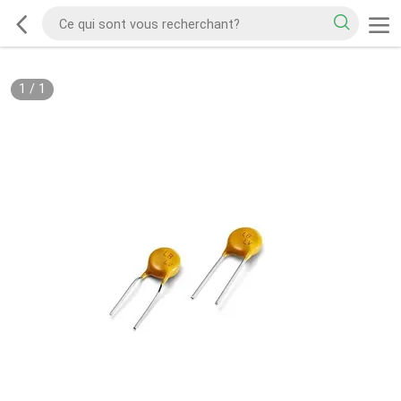
1
/
1