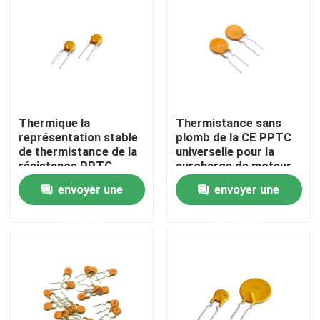
À propos de nous
Visite de l'usine
Thermique la
Thermistance sans
Contrôle de la qualité
représentation stable
plomb de la CE PPTC
de thermistance de la
universelle pour la
résistance PPTC
surcharge de moteur
Nous contacter
pratique
envoyer une
envoyer une
demande
demande
Nouvelles
Les affaires
Thermistance de ptc