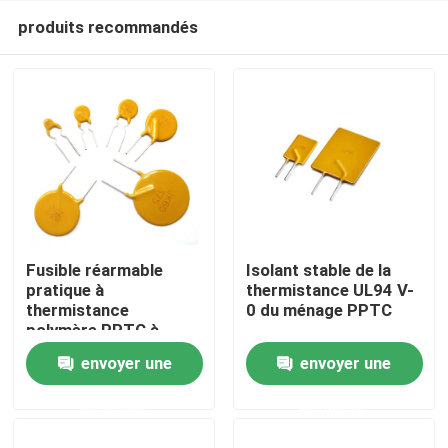
produits recommandés
Fusible réarmable
Isolant stable de la
pratique à
thermistance UL94 V-
thermistance
0 du ménage PPTC
À la maison
polymère PPTC à
haute molécule
envoyer une
envoyer une
Produits
demande
demande
vidéo