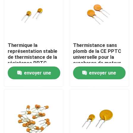
À propos de nous
Visite de l'usine
Thermique la
Thermistance sans
représentation stable
plomb de la CE PPTC
Contrôle de la qualité
de thermistance de la
universelle pour la
résistance PPTC
surcharge de moteur
pratique
envoyer une
envoyer une
Nous contacter
demande
demande
Nouvelles
Les affaires
Thermistance de ptc