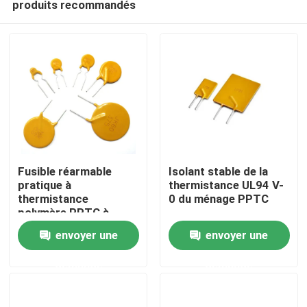
produits recommandés
Fusible réarmable
Isolant stable de la
pratique à
thermistance UL94 V-
thermistance
0 du ménage PPTC
polymère PPTC à
À la maison
haute molécule
envoyer une
envoyer une
Produits
demande
demande
vidéo