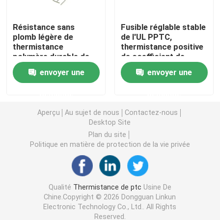
Puce de chauffage PTC
Résistance sans
Fusible réglable stable
plomb légère de
de l'UL PPTC,
thermistance
thermistance positive
polymère durable de
de coefficient de
Thermistors NTC
PPTC basse
température de
envoyer une
envoyer une
polymère
Thermistance de SMD NTC
demande
demande
Aperçu
Au sujet de nous
Contactez-nous
Le thermistore NTC de puissance
Desktop Site
Plan du site
Politique en matière de protection de la vie privée
Capteur de température de NTC
Varistance
Qualité
Thermistance de ptc
Usine De
Chine.Copyright © 2026 Dongguan Linkun
Electronic Technology Co., Ltd.. All Rights
Varistance CMS
Reserved.