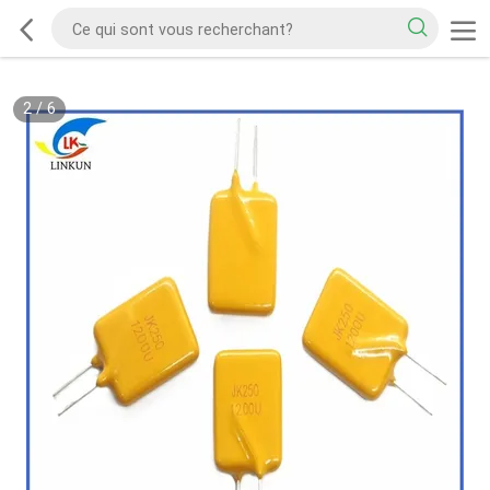
2
/
6